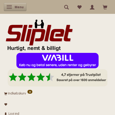
Skifte navigation
Menu
0
Indkøbskurv
Log ind