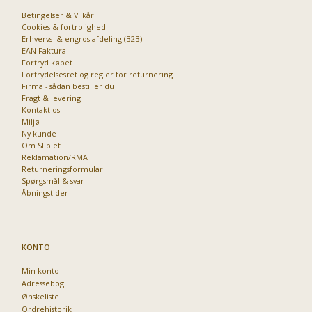
Betingelser & Vilkår
Cookies & fortrolighed
Erhvervs- & engros afdeling (B2B)
EAN Faktura
Fortryd købet
Fortrydelsesret og regler for returnering
Firma - sådan bestiller du
Fragt & levering
Kontakt os
Miljø
Ny kunde
Om Sliplet
Reklamation/RMA
Returneringsformular
Spørgsmål & svar
Åbningstider
KONTO
Min konto
Adressebog
Ønskeliste
Ordrehistorik