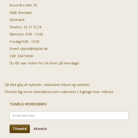
Knud Bro Alle 7G
3660 Stenløse
Danmark
Telefon: 32 11 12 24
Man-tors. 9.00 - 15.00
Fredag 9.00 - 13.00
Email:
sliplet@sliplet.dk
CVR: 3447 0030
Du får svar inden for 24 timer på hverdage
Gå ikke glip af nyheder, eksklusive tilbud og rabatter.
Tilmeld dig vores nyhedsbrev som udsendes 1-4 gange hver måned.
TILMELD NYHEDSBREV
Email-
adresse
Tilmeld
Afmeld