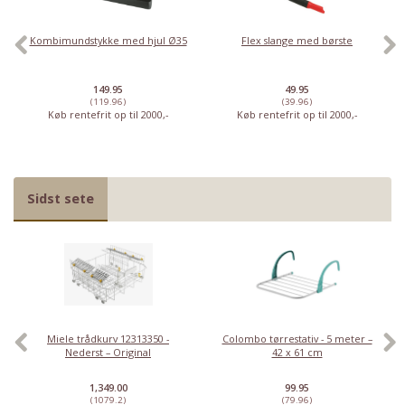
Kombimundstykke med hjul Ø35
Flex slange med børste
149.95
49.95
(119.96)
(39.96)
Køb rentefrit op til 2000,-
Køb rentefrit op til 2000,-
Sidst sete
Miele trådkurv 12313350 -
Colombo tørrestativ - 5 meter –
Nederst – Original
42 x 61 cm
1,349.00
99.95
(1079.2)
(79.96)