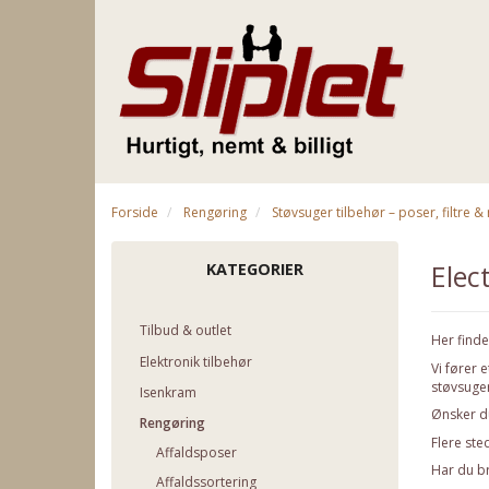
Forside
Rengøring
Støvsuger tilbehør – poser, filtre 
Elec
KATEGORIER
Tilbud & outlet
Her finde
Elektronik tilbehør
Vi fører 
støvsuge
Isenkram
Ønsker du
Rengøring
Flere ste
Affaldsposer
Har du br
Affaldssortering