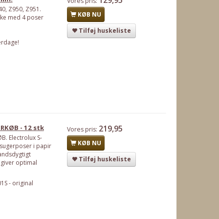
Vores pris:
40, Z950, Z951.
KØB NU
kke med 4 poser
Tilføj huskeliste
erdage!
RKØB - 12 stk
219,95
Vores pris:
. Electrolux S-
KØB NU
sugerposer i papir
andsdygtigt
Tilføj huskeliste
 giver optimal
S - original