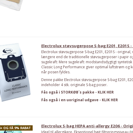
Electrolux støvsugerpose S-bag E201, E201S - O
Electrolux støvsugerpose S-bag E201, E201S - original,
længere end de traditionelle støvsugerposer i papir o
sugekraft: Mere sugekraft: modstandsdygtigt syntetisk
Classic Long Performance giver optimal luftstrøm og k
når posen fyldes.
Denne pakke Electrolux støvsugerpose S-bag E201, E201
indeholder 4 stk. originale S-bag poser.
Fås også i STORKØB´s pakke - KLIK HER
Fås også i en uoriginal udgave - KLIK HER
Electrolux S-bag HEPA anti-allergy E206 - Orig
4+ OG FÅ 9% RABAT
Ideel til allergikere. Ekseptionel højt filtreringsniveau