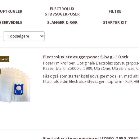
ELECTROLUX
UFTKUGLER
FILTRE
STØVSUGERPOSER
ESERVEDELE
SLANGER & RØR
STARTER KIT
:
Electrolux støvsugerposer S-bag - 10 stk
LÆR
Poser i mikrofiber. Uoriginale Electrolux støvsugerpose
Passer bla. til Z5000 til 5999, UltraOne, UltraSilencer, C
Fås også som starter kit til udvalgte modeller, med alt
til at holde din Electrolux støvsuger i topform - KLIK HE
Electrolux støvsugerposer UZ930, Z950, Z951 