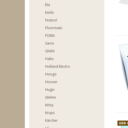
Eta
Exido
Festool
Floormatic
FOMA
Gerni
Ghibli
Hako
Holland Electro
Hoogo
Hoover
Hugin
Ideline
Kirby
Krups
Kärcher
KØB 