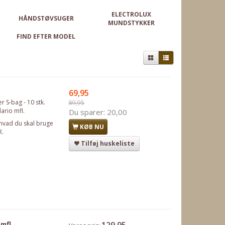
ELECTROLUX
HÅNDSTØVSUGER
MUNDSTYKKER
FIND EFTER MODEL
69,95
r S-bag - 10 stk.
89,95
lario mfl.
Du sparer:
20,00
 hvad du skal bruge
KØB NU
R.
Tilføj huskeliste
mfl.
129,95