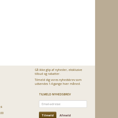
Gå ikke glip af nyheder, eksklusive
tilbud og rabatter.
Tilmeld dig vores nyhedsbrev som
udsendes 1-4 gange hver måned.
TILMELD NYHEDSBREV
Email-
adresse
24
.00
Tilmeld
Afmeld