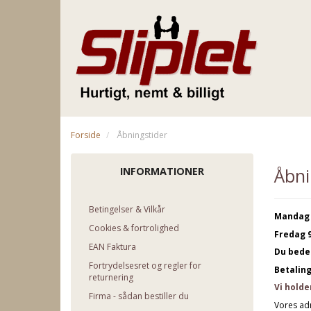
Forside
Åbningstider
Åbni
INFORMATIONER
Betingelser & Vilkår
Mandag t
Cookies & fortrolighed
Fredag 9
EAN Faktura
Du bede
Fortrydelsesret og regler for
Betalin
returnering
Vi holde
Firma - sådan bestiller du
Vores adr