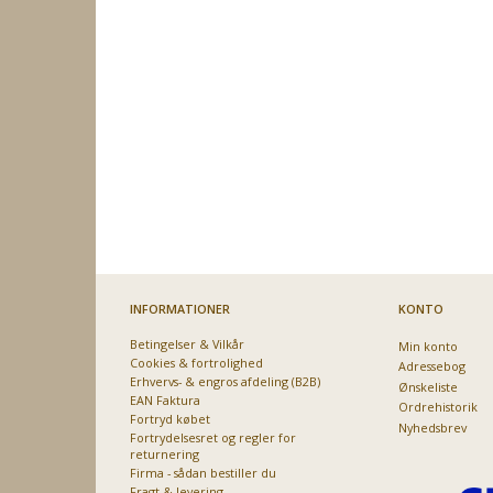
INFORMATIONER
KONTO
Betingelser & Vilkår
Min konto
Cookies & fortrolighed
Adressebog
Erhvervs- & engros afdeling (B2B)
Ønskeliste
EAN Faktura
Ordrehistorik
Fortryd købet
Nyhedsbrev
Fortrydelsesret og regler for
returnering
Firma - sådan bestiller du
Fragt & levering