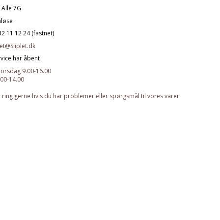
 Alle 7G
nløse
32 11 12 24 (fastnet)
let@Sliplet.dk
vice har åbent
orsdag 9.00-16.00
.00-14.00
er ring gerne hvis du har problemer eller spørgsmål til vores varer.