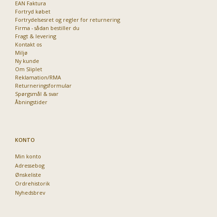
EAN Faktura
Fortryd købet
Fortrydelsesret og regler for returnering
Firma - sådan bestiller du
Fragt & levering
Kontakt os
Miljø
Ny kunde
Om Sliplet
Reklamation/RMA
Returneringsformular
Spørgsmål & svar
Åbningstider
KONTO
Min konto
Adressebog
Ønskeliste
Ordrehistorik
Nyhedsbrev