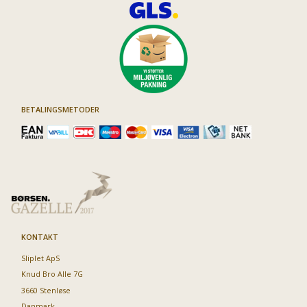
BETALINGSMETODER
KONTAKT
Sliplet ApS
Knud Bro Alle 7G
3660 Stenløse
Danmark