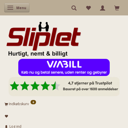
Skifte navigation
Menu
0
Indkøbskurv
Log ind