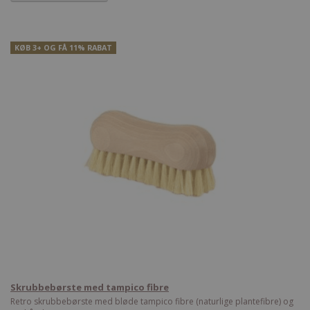
KØB 3+ OG FÅ 11% RABAT
Skrubbebørste med tampico fibre
Retro skrubbebørste med bløde tampico fibre (naturlige plantefibre) og