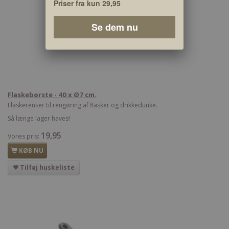
Priser fra kun 29,95
Se dem nu
Flaskebørste - 40 x Ø7 cm.
Flaskerenser til rengøring af flasker og drikkedunke.
Så længe lager haves!
19,95
Vores pris:
KØB NU
Tilføj huskeliste