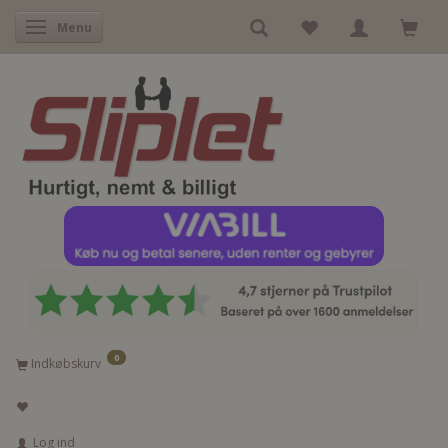
Skifte navigation
Menu
0
Indkøbskurv
Log ind