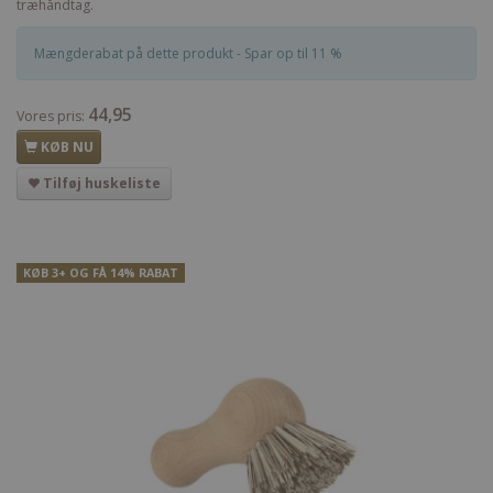
træhåndtag.
Mængderabat på dette produkt - Spar op til 11 %
44,95
Vores pris:
KØB NU
Tilføj huskeliste
KØB 3+ OG FÅ 14% RABAT