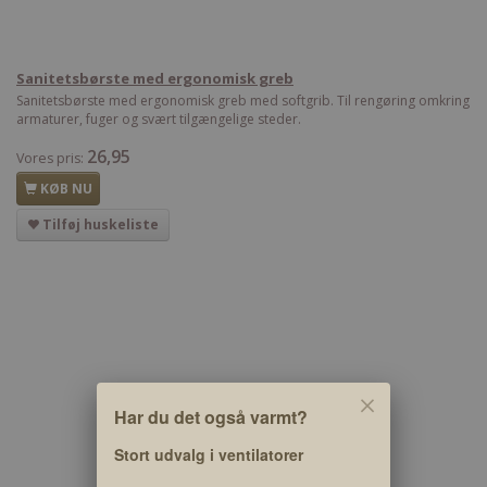
Sanitetsbørste med ergonomisk greb
Sanitetsbørste med ergonomisk greb med softgrib. Til rengøring omkring
armaturer, fuger og svært tilgængelige steder.
26,95
Vores pris:
KØB NU
Tilføj huskeliste
Har du det også varmt?
Stort udvalg i ventilatorer