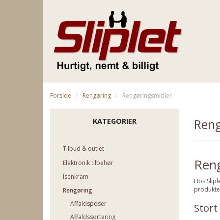
Forside
Rengøring
Rengøringsmidler
Reng
KATEGORIER
Tilbud & outlet
Reng
Elektronik tilbehør
Isenkram
Hos
Slipl
produkter
Rengøring
Affaldsposer
Stort
Affaldssortering