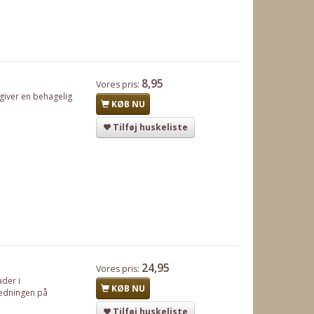
8,95
Vores pris:
 giver en behagelig
KØB NU
Tilføj huskeliste
24,95
Vores pris:
ader i
KØB NU
ledningen på
Tilføj huskeliste