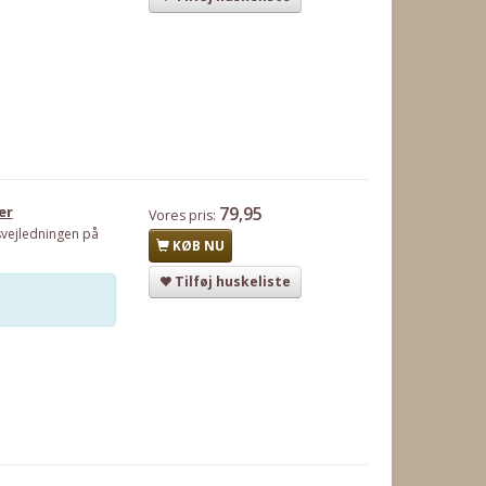
er
79,95
Vores pris:
svejledningen på
KØB NU
Tilføj huskeliste