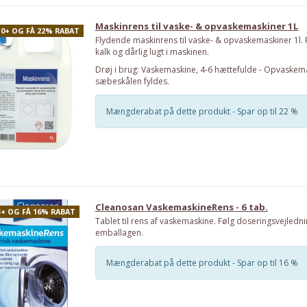
Maskinrens til vaske- & opvaskemaskiner 1L
10+ OG FÅ 22% RABAT
Flydende maskinrens til vaske- & opvaskemaskiner 1l. F
kalk og dårlig lugt i maskinen.
Drøj i brug: Vaskemaskine, 4-6 hættefulde - Opvaskem
sæbeskålen fyldes.
Mængderabat på dette produkt - Spar op til 22 %
Cleanosan VaskemaskineRens - 6 tab.
3+ OG FÅ 16% RABAT
Tablet til rens af vaskemaskine. Følg doseringsvejledn
emballagen.
Mængderabat på dette produkt - Spar op til 16 %