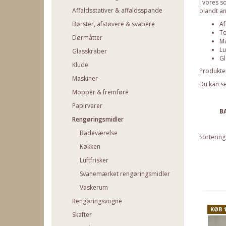
I vores s
Affaldsstativer & affaldsspande
blandt an
Af
Børster, afstøvere & svabere
To
Dørmåtter
Ma
Lu
Glasskraber
Gl
Klude
Produkter
Maskiner
Du kan se
Mopper & fremføre
Papirvarer
B
Rengøringsmidler
Badeværelse
Sortering
Køkken
Luftfrisker
Svanemærket rengøringsmidler
Vaskerum
Rengøringsvogne
KØB 
Skafter