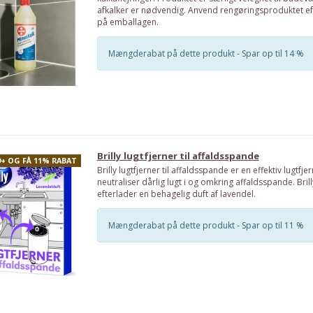
afkalker er nødvendig. Anvend rengøringsproduktet ef
på emballagen.
Mængderabat på dette produkt - Spar op til 14 %
Brilly lugtfjerner til affaldsspande
9+ OG FÅ 11% RABAT
Brilly lugtfjerner til affaldsspande er en effektiv lugtfj
neutraliser dårlig lugt i og omkring affaldsspande. Brill
efterlader en behagelig duft af lavendel.
Mængderabat på dette produkt - Spar op til 11 %