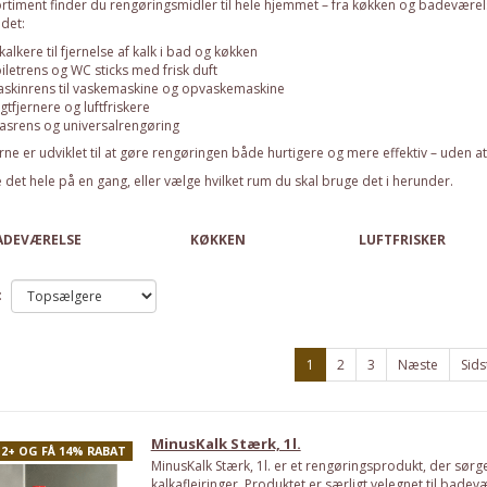
ortiment finder du rengøringsmidler til hele hjemmet – fra køkken og badeværel
det:
kalkere til fjernelse af kalk i bad og køkken
iletrens og WC sticks med frisk duft
skinrens til vaskemaskine og opvaskemaskine
gtfjernere og luftfriskere
asrens og universalrengøring
ne er udviklet til at gøre rengøringen både hurtigere og mere effektiv – uden 
 det hele på en gang, eller vælge hvilket rum du skal bruge det i herunder.
ADEVÆRELSE
KØKKEN
LUFTFRISKER
:
1
2
3
Næste
Sids
MinusKalk Stærk, 1l.
12+ OG FÅ 14% RABAT
MinusKalk Stærk, 1l. er et rengøringsprodukt, der sørge
kalkaflejringer. Produktet er særligt velegnet til badev