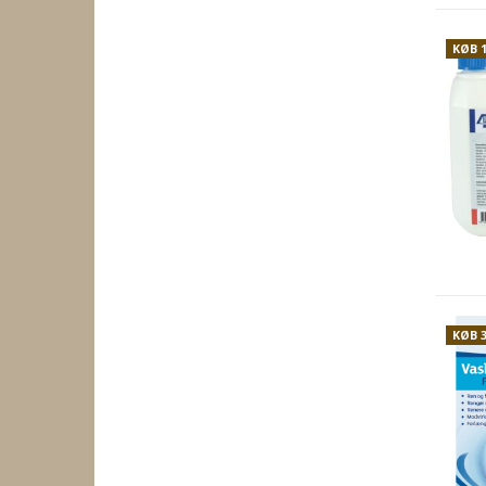
KØB 
KØB 