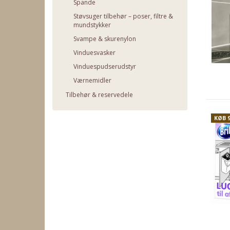
Spande
Støvsuger tilbehør – poser, filtre &
mundstykker
Svampe & skurenylon
Vinduesvasker
Vinduespudserudstyr
Værnemidler
Tilbehør & reservedele
KØB 