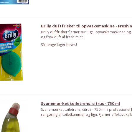
Brilly duftfrisker til opvaskemaskine - Fresh 
Brilly duftfrisker fjerner sur lugt i opvaskemaskinen og
og frisk duft af fresh mint.
Så længe lager haves!
Svanemærket toiletrens, citrus - 750 ml
Svanemærket toiletrens, citrus - 750 ml. i professionel kv
rengøring af toiletkummer og lign. Fjerner effektivt kal