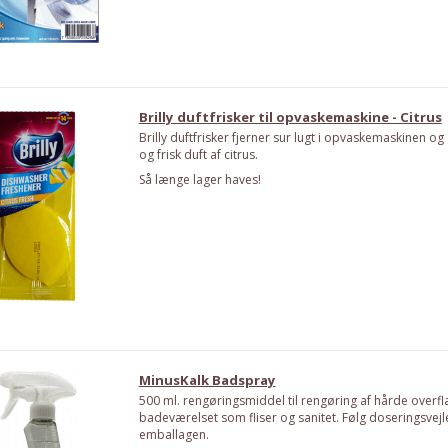
Brilly duftfrisker til opvaskemaskine - Citrus
Brilly duftfrisker fjerner sur lugt i opvaskemaskinen og
og frisk duft af citrus.
Så længe lager haves!
MinusKalk Badspray
500 ml. rengøringsmiddel til rengøring af hårde overfl
badeværelset som fliser og sanitet. Følg doseringsvej
emballagen.