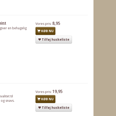
mint
8,95
Vores pris:
 giver en behagelig
KØB NU
Tilføj huskeliste
19,95
Vores pris:
alitet til
KØB NU
k og snavs.
Tilføj huskeliste