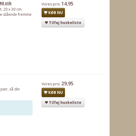
40 stk
14,95
Vores pris:
t. 20 x 30 cm.
KØB NU
ave stående fremme
Tilføj huskeliste
29,95
Vores pris:
yser, så din
KØB NU
Tilføj huskeliste