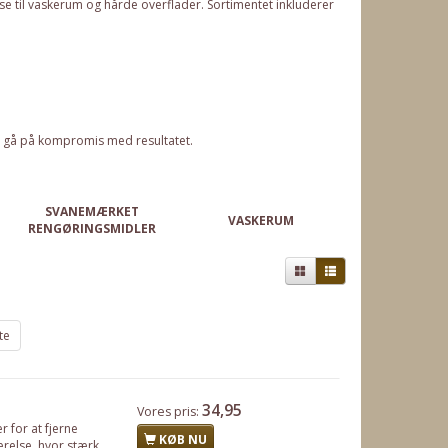
se til vaskerum og hårde overflader. Sortimentet inkluderer
at gå på kompromis med resultatet.
SVANEMÆRKET
VASKERUM
RENGØRINGSMIDLER
te
34,95
Vores pris:
r for at fjerne
KØB NU
ærelse, hvor stærk