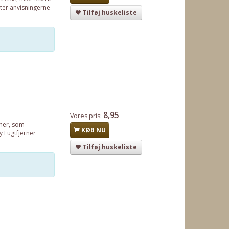
ter anvisningerne
Tilføj huskeliste
8,95
Vores pris:
erner, som
KØB NU
y Lugtfjerner
Tilføj huskeliste