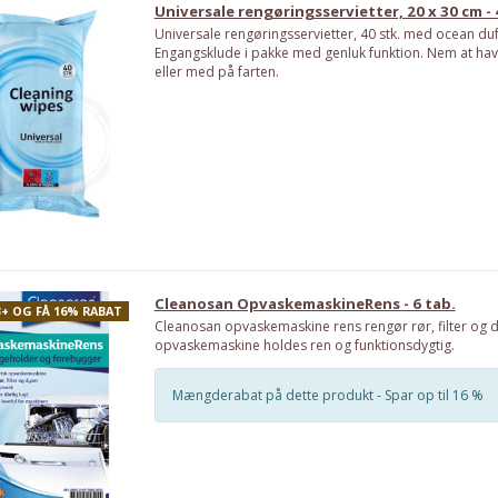
Universale rengøringsservietter, 20 x 30 cm - 
Universale rengøringsservietter, 40 stk. med ocean duf
Engangsklude i pakke med genluk funktion. Nem at h
eller med på farten.
Cleanosan OpvaskemaskineRens - 6 tab.
3+ OG FÅ 16% RABAT
Cleanosan opvaskemaskine rens rengør rør, filter og d
opvaskemaskine holdes ren og funktionsdygtig.
Mængderabat på dette produkt - Spar op til 16 %