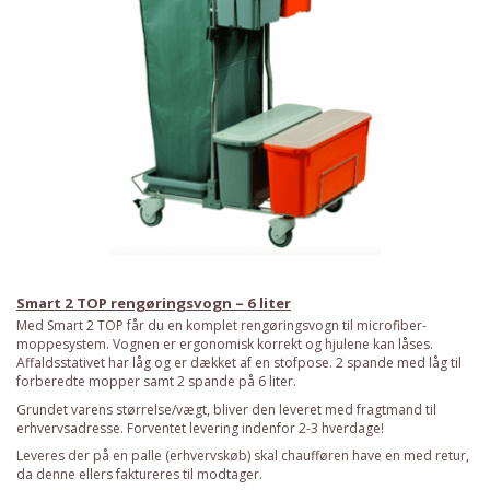
Priser fra kun 29,95
Se dem nu
Smart 2 TOP rengøringsvogn – 6 liter
Med Smart 2 TOP får du en komplet rengøringsvogn til microfiber-
moppesystem. Vognen er ergonomisk korrekt og hjulene kan låses.
Affaldsstativet har låg og er dækket af en stofpose. 2 spande med låg til
forberedte mopper samt 2 spande på 6 liter.
Grundet varens størrelse/vægt, bliver den leveret med fragtmand til
erhvervsadresse. Forventet levering indenfor 2-3 hverdage!
Leveres der på en palle (erhvervskøb) skal chaufføren have en med retur,
da denne ellers faktureres til modtager.