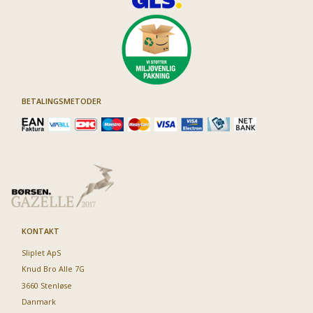
BETALINGSMETODER
KONTAKT
Sliplet ApS
Knud Bro Alle 7G
3660 Stenløse
Danmark