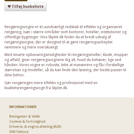
Tilføj huskeliste
Rengøringsvogne er et uundværligt redskab til effektiv og organiseret
rengøring, især i større områder som kontorer, hoteller, institutioner og
offentlige bygninger. Hos Sliplet.dk finder du et bredt udvalg af
rengøringsvogne, der er designet til at gøre rengøringsarbejdet
nemmere og mere overskueligt.
Med smarte opbevaringsmuligheder til rengøringsmidler, klude, mopper
og affald, giver rengøringsvognene dig alt, hvad du behøver, lige ved
hånden. Vores vogne er robuste, lette at manøvrere og fås i forskellige
størrelser og modeller, så du kan finde den løsning, der bedst passer til
dine behov.
Gør rengøringen mere effektiv og professionel med en
kvalitetsrengøringsvogn fra Sliplet.dk.
INFORMATIONER
Betingelser & Vilkår
Cookies & fortrolighed
Erhvervs- & engros afdeling (B2B)
EAN Faktura