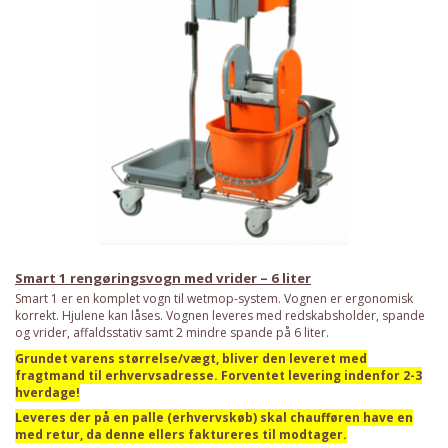
Smart 1 rengøringsvogn med vrider – 6 liter
Smart 1 er en komplet vogn til wetmop-system. Vognen er ergonomisk
korrekt. Hjulene kan låses. Vognen leveres med redskabsholder, spande
og vrider, affaldsstativ samt 2 mindre spande på 6 liter.
Grundet varens størrelse/vægt, bliver den leveret med
fragtmand til erhvervsadresse. Forventet levering indenfor 2-3
hverdage!
Leveres der på en palle (erhvervskøb) skal chaufføren have en
med retur, da denne ellers faktureres til modtager.