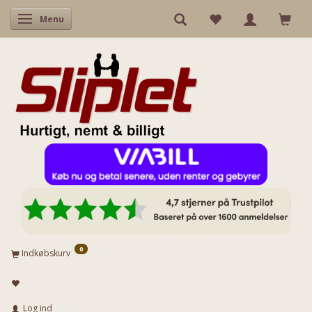
Skifte navigation
Menu
0
Indkøbskurv
Log ind