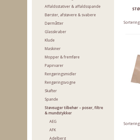
Affaldsstativer & affaldsspande
STØ
Børster, afstøvere & svabere
Sortering
Dørmåtter
Glasskraber
Klude
Maskiner
Mopper & fremføre
Papirvarer
Rengøringsmidler
Rengøringsvogne
Skafter
Spande
Støvsuger tilbehør – poser, filtre
& mundstykker
AEG
Sortering
AFK
Adelberg