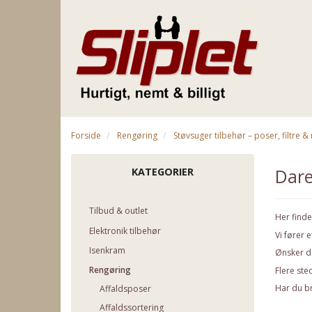
Forside
Rengøring
Støvsuger tilbehør – poser, filtre 
Dar
KATEGORIER
Tilbud & outlet
Her finde
Elektronik tilbehør
Vi fører 
Isenkram
Ønsker du
Rengøring
Flere ste
Har du br
Affaldsposer
Affaldssortering