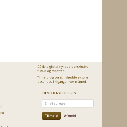
Gå ikke glip af nyheder, eksklusive
tilbud og rabatter.
Tilmeld dig vores nyhedsbrev som
udsendes 1-4 gange hver måned.
TILMELD NYHEDSBREV
Email-
adresse
24
.00
Tilmeld
Afmeld
0
let.dk