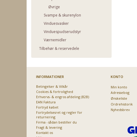
Øvrige
Svampe & skurenylon
Vinduesvasker
Vinduespudserudstyr
Værnemidler
Tilbehør & reservedele
INFORMATIONER
KONTO
Betingelser & Vilkår
Min konto
Cookies & fortrolighed
Adressebog
Erhvervs- & engros afdeling (B2B)
Ønskeliste
EAN Faktura
Ordrehistorik
Fortryd købet
Nyhedsbrev
Fortrydelsesret og regler for
returnering
Firma - sådan bestiller du
Fragt & levering
Kontakt os