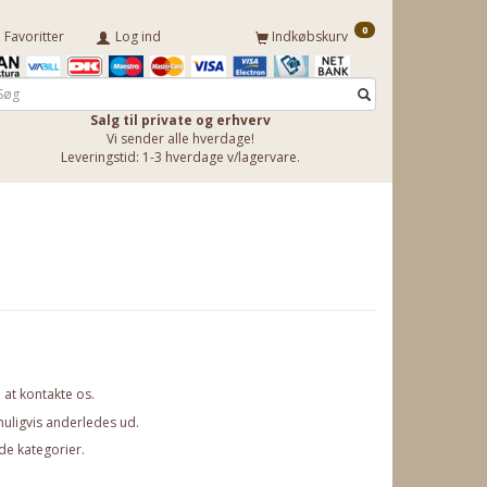
0
Favoritter
Log ind
Indkøbskurv
Salg til private og erhverv
Vi sender alle hverdage!
Leveringstid: 1-3 hverdage v/lagervare.
l at
kontakte os
.
muligvis anderledes ud.
de kategorier.