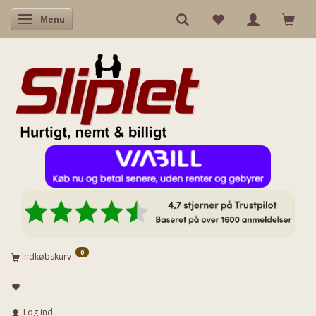
Skifte navigation
Menu
0
Indkøbskurv
Log ind