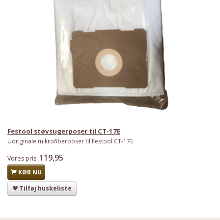
Har du det også varmt?
Stort udvalg i ventilatorer
Festool støvsugerposer til CT-17E
Uoriginale mikrofiberposer til Festool CT-17E.
Priser fra kun 29,95
119,95
Vores pris:
Se dem nu
KØB NU
Tilføj huskeliste