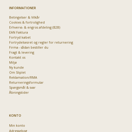
INFORMATIONER
Betingelser & Vilkår
Cookies & fortrolighed
Erhvervs- & engros afdeling (B2B)
EAN Faktura
Fortryd købet
Fortrydelsesret og regler for returnering
Firma - sådan bestiller du
Fragt & levering
Kontakt os
Miljø
Ny kunde
Om Sliplet
Reklamation/RMA
Returneringsformular
Spørgsmål & svar
Åbningstider
KONTO
Min konto
Adressebog