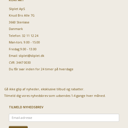
Sliplet ApS
Knud Bro Alle 7G
3660 Stenløse
Danmark
Telefon: 32 11 12 24
Man-tors. 9.00 - 15.00
Fredag 9.00 - 13.00
Email:
sliplet@sliplet.dk
CVR: 3447 0030
Du får svar inden for 24 timer på hverdage
Gå ikke glip af nyheder, eksklusive tilbud og rabatter.
Tilmeld dig vores nyhedsbrev som udsendes 1-4 gange hver måned.
TILMELD NYHEDSBREV
Email-
adresse