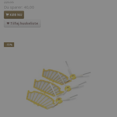
229,95
Du sparer:
40,00
KØB NU
Tilføj huskeliste
-15%