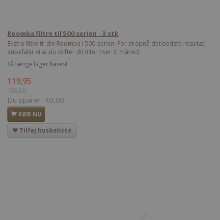
Roomba filtre til 500 serien - 3 stk
Ekstra filtre til din Roomba i 500-serien. For at opnå det bedste resultat,
anbefaler vi at du skifter dit filter hver 3. måned.
Så længe lager haves!
119,95
159,95
Du sparer:
40,00
KØB NU
Tilføj huskeliste