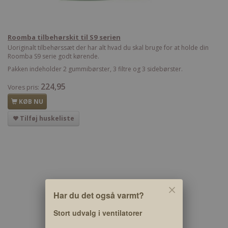
Roomba tilbehørskit til S9 serien
Uoriginalt tilbehørssæt der har alt hvad du skal bruge for at holde din
Roomba S9 serie godt kørende.
Pakken indeholder 2 gummibørster, 3 filtre og 3 sidebørster.
224,95
Vores pris:
KØB NU
Tilføj huskeliste
Har du det også varmt?
Stort udvalg i ventilatorer