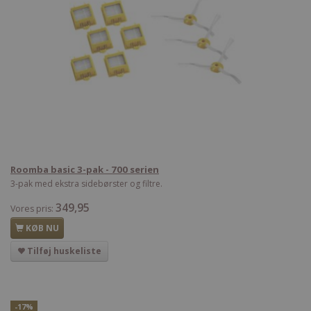
Roomba basic 3-pak - 700 serien
3-pak med ekstra sidebørster og filtre.
349,95
Vores pris:
KØB NU
Tilføj huskeliste
-17%