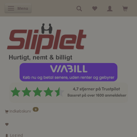
Skifte navigation
Menu
0
Indkøbskurv
Log ind