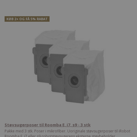
KØB 2+ OG FÅ 5% RABAT
Støvsugerposer til Roomba E, i7, s9 - 3 stk
Pakke med 3 stk. Poser i mikrofiber. Uoriginale støvsugerposer til iRobot
Roomba E, i7 eller s9 robotstøvsugerens eksterne støvbeholder.