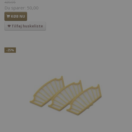
439,95
Du sparer:
50,00
KØB NU
Tilføj huskeliste
-25%