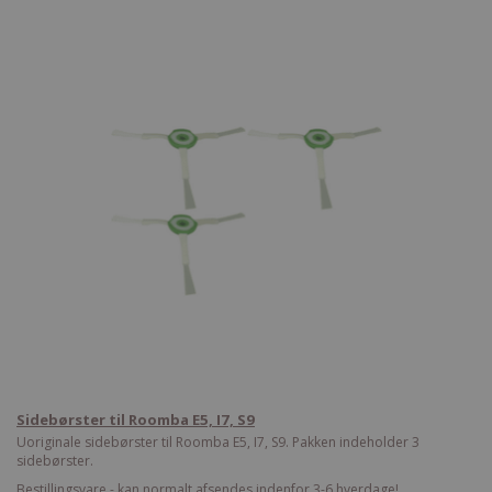
Sidebørster til Roomba E5, I7, S9
Uoriginale sidebørster til Roomba E5, I7, S9. Pakken indeholder 3
sidebørster.
Bestillingsvare - kan normalt afsendes indenfor 3-6 hverdage!