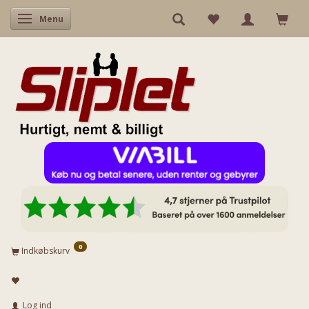
Skifte navigation
Menu
0
Indkøbskurv
Log ind