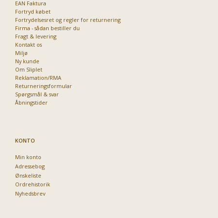
EAN Faktura
Fortryd købet
Fortrydelsesret og regler for returnering
Firma - sådan bestiller du
Fragt & levering
Kontakt os
Miljø
Ny kunde
Om Sliplet
Reklamation/RMA
Returneringsformular
Spørgsmål & svar
Åbningstider
KONTO
Min konto
Adressebog
Ønskeliste
Ordrehistorik
Nyhedsbrev