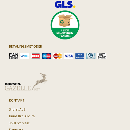
BETALINGSMETODER
KONTAKT
Sliplet ApS
Knud Bro Alle 7G
3660 Stenløse
Danmark