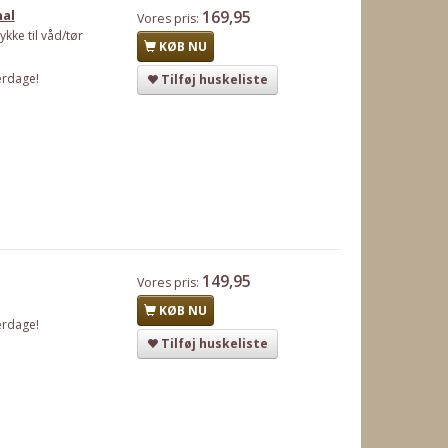
nal
169,95
Vores pris:
kke til våd/tør
KØB NU
erdage!
Tilføj huskeliste
149,95
Vores pris:
KØB NU
erdage!
Tilføj huskeliste