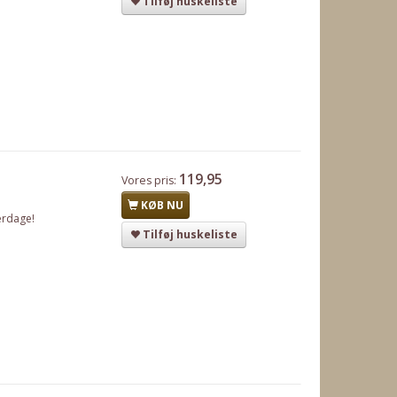
Tilføj huskeliste
119,95
Vores pris:
KØB NU
erdage!
Tilføj huskeliste