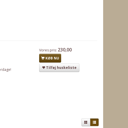
230,00
Vores pris:
KØB NU
Tilføj huskeliste
erdage!