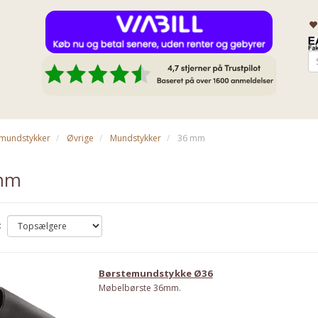
& mundstykker
Øvrige
Mundstykker
36 mm
mm
:
Børstemundstykke Ø36
Møbelbørste 36mm.