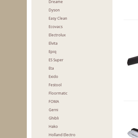
Dreame
Dyson
Easy Clean
Ecovacs
Electrolux
Elvita
Epiq
ES Super
Eta
Exido
Festool
Floormatic
FOMA
Gerni
Ghibli
Hako
Holland Electro