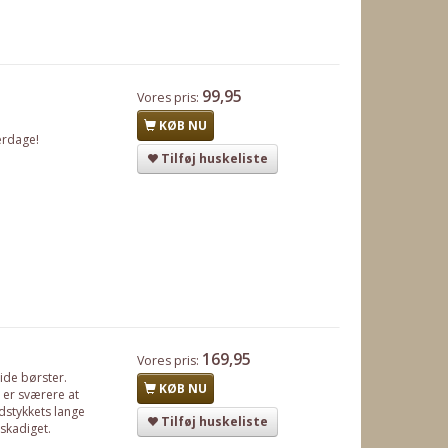
99,95
Vores pris:
KØB NU
erdage!
Tilføj huskeliste
169,95
Vores pris:
ide børster.
KØB NU
 er sværere at
ndstykkets lange
Tilføj huskeliste
eskadiget.