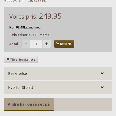
Model/varenr.:
030-5756442
249,95
Vores pris:
Vis priser ekskl. moms
Antal
KØB NU
Tilføj huskeliste
Beskrivelse
Hvorfor Sliplet?
Andre har også set på