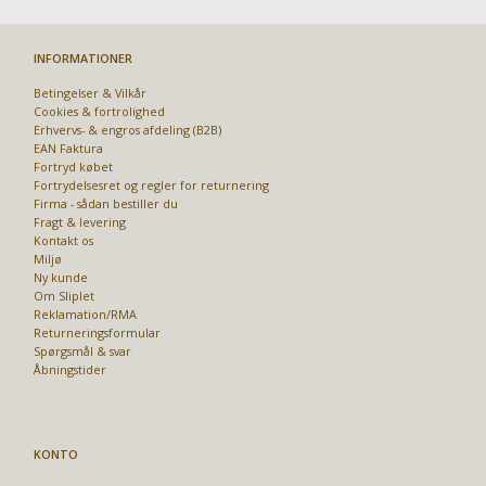
INFORMATIONER
Betingelser & Vilkår
Cookies & fortrolighed
Erhvervs- & engros afdeling (B2B)
EAN Faktura
Fortryd købet
Fortrydelsesret og regler for returnering
Firma - sådan bestiller du
Fragt & levering
Kontakt os
Miljø
Ny kunde
Om Sliplet
Reklamation/RMA
Returneringsformular
Spørgsmål & svar
Åbningstider
KONTO