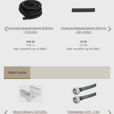
Universal støvsugerslange Ø50mm
Universal støvsugerslange Ø32mm
- 15 meter
- lbn. meter
949.00
59.95
(759.2)
(47.96)
Køb rentefrit op til 2000,-
Køb rentefrit op til 2000,-
Har du det også varmt?
Stort udvalg i ventilatorer
Sidst sete
Priser fra kun 29,95
Se dem nu
Miele trådkurv 12313350 -
Tilløbsslange, 3/4" - 3,5m