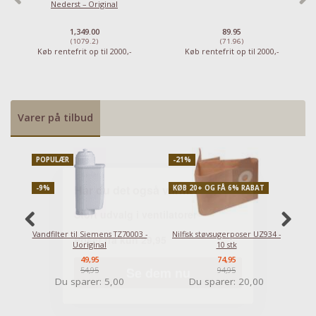
Nederst – Original
1,349.00
89.95
(1079.2)
(71.96)
Køb rentefrit op til 2000,-
Køb rentefrit op til 2000,-
Varer på tilbud
POPULÆR
-21%
P
-9%
KØB 20+ OG FÅ 6% RABAT
-
Vandfilter til Siemens TZ70003 -
Nilfisk støvsugerposer UZ934 -
Uoriginal
10 stk
49,95
74,95
54,95
94,95
Du sparer:
5,00
Du sparer:
20,00