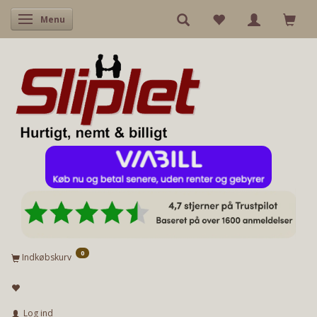
Skifte navigation
Menu
0
Indkøbskurv
Log ind