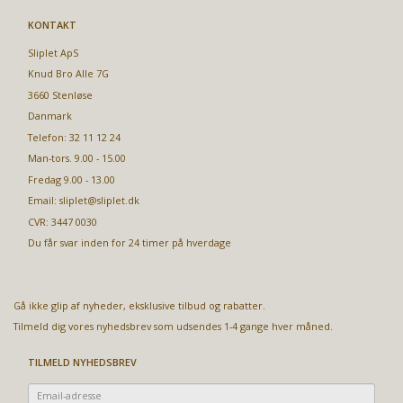
KONTAKT
Sliplet ApS
Knud Bro Alle 7G
3660 Stenløse
Danmark
Telefon: 32 11 12 24
Man-tors. 9.00 - 15.00
Fredag 9.00 - 13.00
Email:
sliplet@sliplet.dk
CVR: 3447 0030
Du får svar inden for 24 timer på hverdage
Gå ikke glip af nyheder, eksklusive tilbud og rabatter.
Tilmeld dig vores nyhedsbrev som udsendes 1-4 gange hver måned.
TILMELD NYHEDSBREV
Email-
adresse