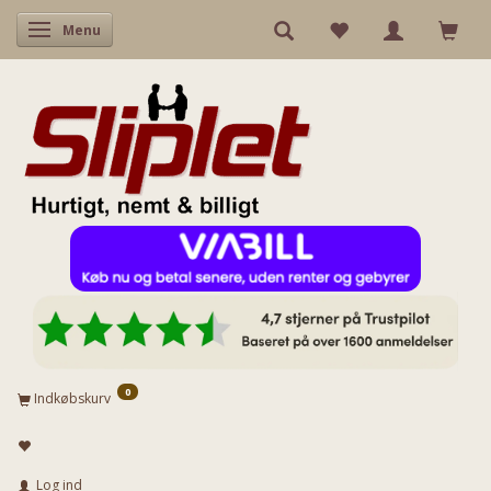
Skifte navigation
Menu
0
Indkøbskurv
Log ind