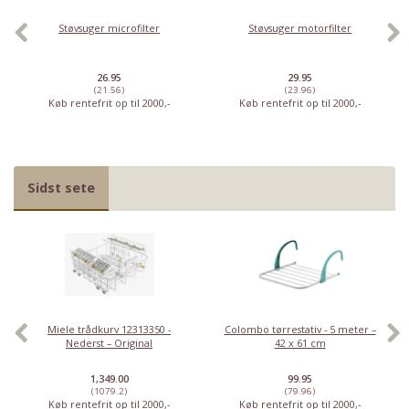
Støvsuger microfilter
Støvsuger motorfilter
26.95
29.95
(21.56)
(23.96)
Køb rentefrit op til 2000,-
Køb rentefrit op til 2000,-
Sidst sete
Miele trådkurv 12313350 -
Colombo tørrestativ - 5 meter –
Nederst – Original
42 x 61 cm
1,349.00
99.95
(1079.2)
(79.96)
Køb rentefrit op til 2000,-
Køb rentefrit op til 2000,-