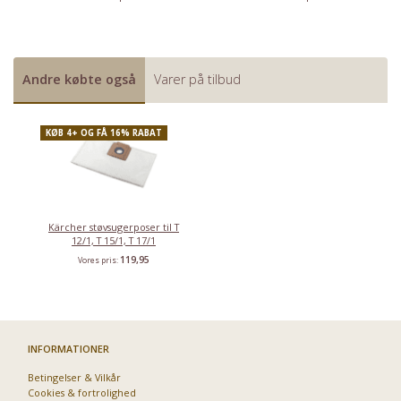
Andre købte også
Varer på tilbud
KØB 4+ OG FÅ 16% RABAT
Kärcher støvsugerposer til T
12/1, T 15/1, T 17/1
119,95
Vores pris:
INFORMATIONER
Betingelser & Vilkår
Cookies & fortrolighed