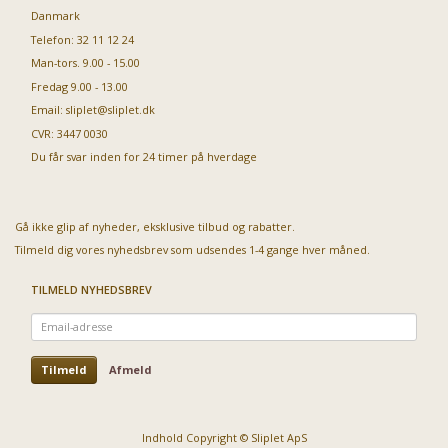
Danmark
Telefon: 32 11 12 24
Man-tors. 9.00 - 15.00
Fredag 9.00 - 13.00
Email:
sliplet@sliplet.dk
CVR: 3447 0030
Du får svar inden for 24 timer på hverdage
Gå ikke glip af nyheder, eksklusive tilbud og rabatter.
Tilmeld dig vores nyhedsbrev som udsendes 1-4 gange hver måned.
TILMELD NYHEDSBREV
Email-
adresse
Tilmeld
Afmeld
Indhold Copyright © Sliplet ApS