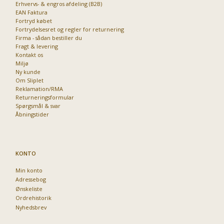
Erhvervs- & engros afdeling (B2B)
EAN Faktura
Fortryd købet
Fortrydelsesret og regler for returnering
Firma - sådan bestiller du
Fragt & levering
Kontakt os
Miljø
Ny kunde
Om Sliplet
Reklamation/RMA
Returneringsformular
Spørgsmål & svar
Åbningstider
KONTO
Min konto
Adressebog
Ønskeliste
Ordrehistorik
Nyhedsbrev