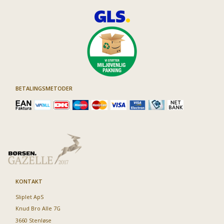
BETALINGSMETODER
KONTAKT
Sliplet ApS
Knud Bro Alle 7G
3660 Stenløse