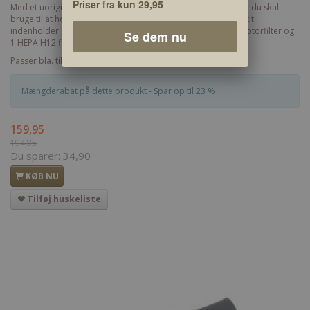
Priser fra kun 29,95
Med et uoriginalt Starter Kit til Electrolux S-bag får du alt hvad du skal
bruge til at holde din støvsuger i topform. Electrolux starter kit
indenholder 10 støvsugerposer, 10 duftstave (sommer), 1 motorfilter og
Se dem nu
1 HEPA H12 filter. Se kompatibilitet.
Passer bla. til Electrolux Ultra Silencer & Electrolux Ultra One.
Mængderabat på dette produkt - Spar op til 23 %
159,95
194,85
Du sparer:
34,90
KØB NU
Tilføj huskeliste