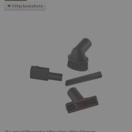
Tilføj huskeliste
"3-i-en" til Electrolux Ultra One, Ultra Silencer