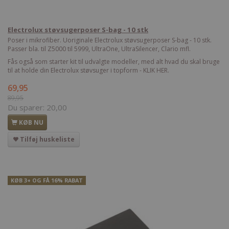
Electrolux støvsugerposer S-bag - 10 stk
Poser i mikrofiber. Uoriginale Electrolux støvsugerposer S-bag - 10 stk.
Passer bla. til Z5000 til 5999, UltraOne, UltraSilencer, Clario mfl.
Fås også som starter kit til udvalgte modeller, med alt hvad du skal bruge
til at holde din Electrolux støvsuger i topform - KLIK HER.
69,95
89,95
Du sparer:
20,00
KØB NU
Tilføj huskeliste
KØB 3+ OG FÅ 16% RABAT