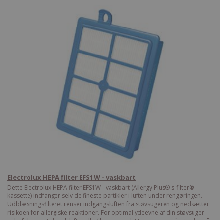
Electrolux HEPA filter EFS1W - vaskbart
Dette Electrolux HEPA filter EFS1W - vaskbart (Allergy Plus® s-filter®
kassette) indfanger selv de fineste partikler i luften under rengøringen.
Udblæsningsfilteret renser indgangsluften fra støvsugeren og nedsætter
risikoen for allergiske reaktioner. For optimal ydeevne af din støvsuger