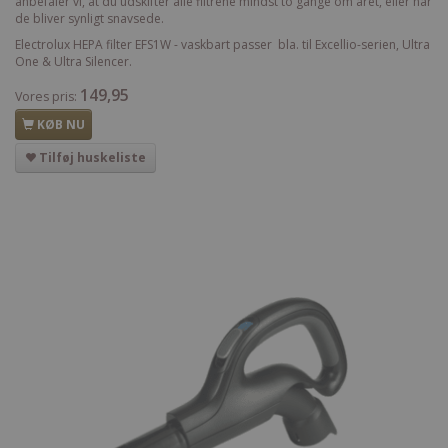
anbefaler vi, at du udskifter alle filtrene mindst to gange om året, eller når
de bliver synligt snavsede.
Electrolux HEPA filter EFS1W - vaskbart passer bla. til Excellio-serien, Ultra
One & Ultra Silencer.
149,95
Vores pris:
KØB NU
Tilføj huskeliste