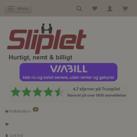
Skifte navigation
Menu
0
Indkøbskurv
Log ind