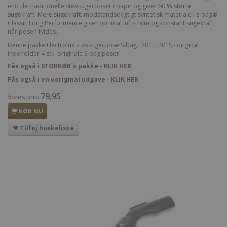
end de traditionelle støvsugerposer i papir og giver 60 % større
sugekraft: Mere sugekraft: modstandsdygtigt syntetisk materiale i s-bag®
Classic Long Performance giver optimal luftstrøm og konstant sugekraft,
når posen fyldes.
Denne pakke Electrolux støvsugerpose S-bag E201, E201S - original
indeholder 4 stk. originale S-bag poser.
Fås også i STORKØB´s pakke - KLIK HER
Fås også i en uoriginal udgave - KLIK HER
79,95
Vores pris:
KØB NU
Tilføj huskeliste