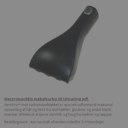
Electrolux/AEG møbelturbo til UltraOne mfl.
AeroPro™ mini turbomundstykket er specielt udformet til maksimal
opsamling af hår og fibre fra stofmøbler, gardiner og andet blødt
inventar. Effektiv til at fjerne dyrehår og fnug fra møbler og tæpper.
Bestillingsvare - kan normalt afsendes indenfor 2-4 hverdage!