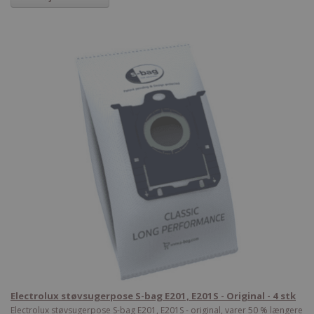
Electrolux støvsugerpose S-bag E201, E201S - Original - 4 stk
Electrolux støvsugerpose S-bag E201, E201S - original, varer 50 % længere