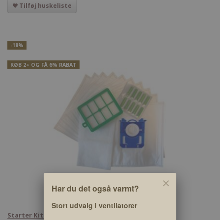
Tilføj huskeliste
-18%
KØB 2+ OG FÅ 6% RABAT
Har du det også varmt?
Stort udvalg i ventilatorer
Starter Kit til Electrolux S-bag