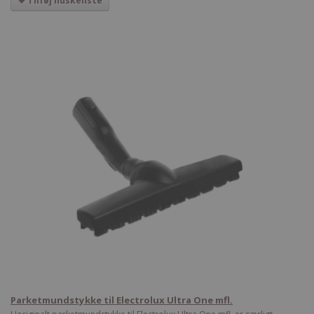
Tilføj huskeliste
Parketmundstykke til Electrolux Ultra One mfl.