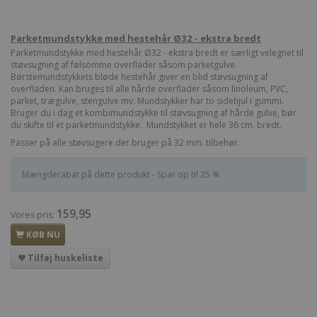
Parketmundstykke med hestehår Ø32 - ekstra bredt
Parketmundstykke med hestehår Ø32 - ekstra bredt er særligt velegnet til
støvsugning af følsomme overflader såsom parketgulve.
Børstemundstykkets bløde hestehår giver en blid støvsugning af
overfladen. Kan bruges til alle hårde overflader såsom linoleum, PVC,
parket, trægulve, stengulve mv. Mundstykker har to sidehjul i gummi.
Bruger du i dag et kombimundstykke til støvsugning af hårde gulve, bør
du skifte til et parketmundstykke. Mundstykket er hele 36 cm. bredt.
Passer på alle støvsugere der bruger på 32 mm. tilbehør.
Mængderabat på dette produkt - Spar op til 25 %
159,95
Vores pris:
KØB NU
Tilføj huskeliste