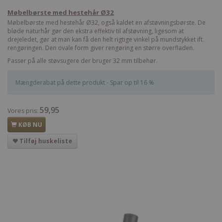
Møbelbørste med hestehår Ø32
Møbelbørste med hestehår Ø32, også kaldet en afstøvningsbørste. De
bløde naturhår gør den ekstra effektiv til afstøvning, ligesom at
drejeledet, gør at man kan få den helt rigtige vinkel på mundstykket ift.
rengøringen. Den ovale form giver rengøring en større overfladen.
Passer på alle støvsugere der bruger 32 mm tilbehør.
Mængderabat på dette produkt - Spar op til 16 %
59,95
Vores pris:
KØB NU
Tilføj huskeliste