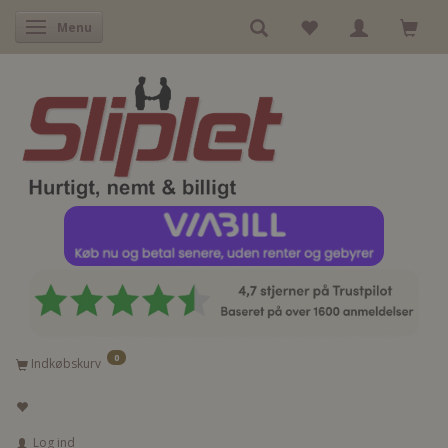
Skifte navigation
Menu
0
Indkøbskurv
Log ind