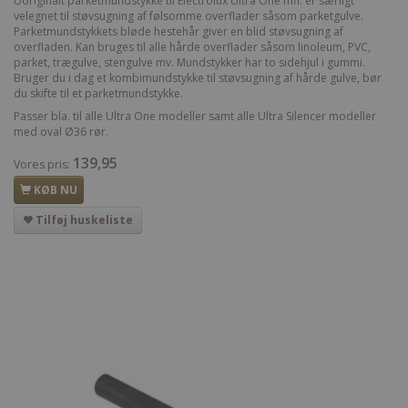
Uoriginalt parketmundstykke til Electrolux Ultra One mfl. er særligt
velegnet til støvsugning af følsomme overflader såsom parketgulve.
Parketmundstykkets bløde hestehår giver en blid støvsugning af
overfladen. Kan bruges til alle hårde overflader såsom linoleum, PVC,
parket, trægulve, stengulve mv. Mundstykker har to sidehjul i gummi.
Bruger du i dag et kombimundstykke til støvsugning af hårde gulve, bør
du skifte til et parketmundstykke.
Passer bla. til alle Ultra One modeller samt alle Ultra Silencer modeller
med oval Ø36 rør.
139,95
Vores pris:
KØB NU
Tilføj huskeliste