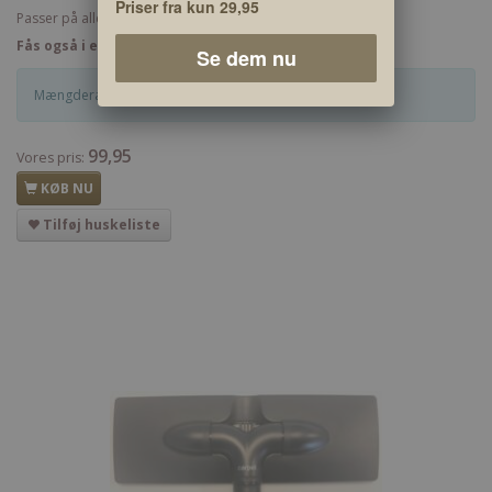
Priser fra kun 29,95
Passer på alle støvsugere der bruger på 32 mm. tilbehør.
Fås også i en bredere udgave - KLIK HER
Se dem nu
Mængderabat på dette produkt - Spar op til 10 %
99,95
Vores pris:
KØB NU
Tilføj huskeliste