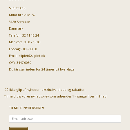
Sliplet ApS
Knud Bro Alle 7G
3660 Stenløse
Danmark
Telefon: 32 11 12 24
Man-tors. 9.00 - 15.00
Fredag 9.00 - 13.00
Email:
sliplet@sliplet.dk
CVR: 3447 0030
Du får svar inden for 24 timer på hverdage
Gå ikke glip af nyheder, eksklusive tilbud og rabatter.
Tilmeld dig vores nyhedsbrev som udsendes 1-4 gange hver måned.
TILMELD NYHEDSBREV
Email-
adresse