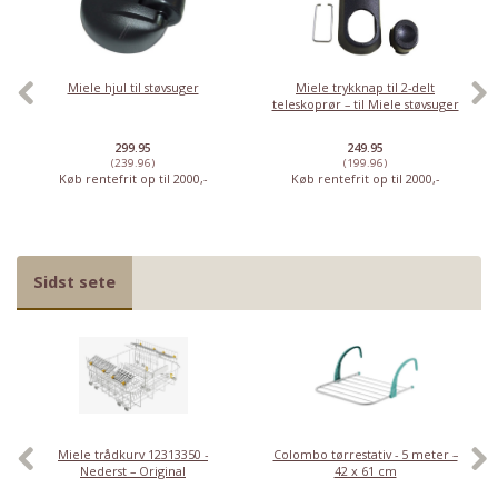
Miele hjul til støvsuger
Miele trykknap til 2-delt
teleskoprør – til Miele støvsuger
299.95
249.95
(239.96)
(199.96)
Køb rentefrit op til 2000,-
Køb rentefrit op til 2000,-
Sidst sete
Miele trådkurv 12313350 -
Colombo tørrestativ - 5 meter –
Nederst – Original
42 x 61 cm