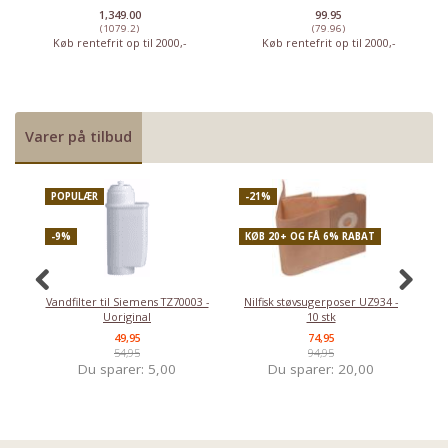
1,349.00
99.95
(1079.2)
(79.96)
Køb rentefrit op til 2000,-
Køb rentefrit op til 2000,-
Varer på tilbud
POPULÆR
-21%
P
-9%
KØB 20+ OG FÅ 6% RABAT
-
Vandfilter til Siemens TZ70003 -
Nilfisk støvsugerposer UZ934 -
Uoriginal
10 stk
49,95
74,95
54,95
94,95
Du sparer:
5,00
Du sparer:
20,00