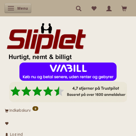
Skifte navigation
Menu
0
Indkøbskurv
Log ind