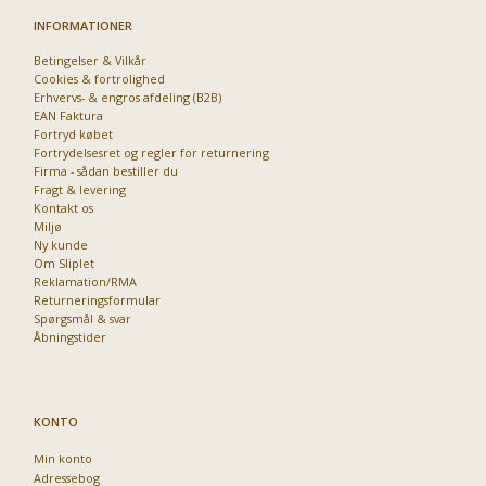
INFORMATIONER
Betingelser & Vilkår
Cookies & fortrolighed
Erhvervs- & engros afdeling (B2B)
EAN Faktura
Fortryd købet
Fortrydelsesret og regler for returnering
Firma - sådan bestiller du
Fragt & levering
Kontakt os
Miljø
Ny kunde
Om Sliplet
Reklamation/RMA
Returneringsformular
Spørgsmål & svar
Åbningstider
KONTO
Min konto
Adressebog