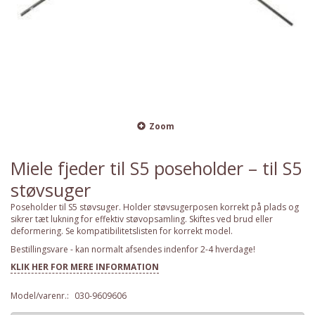
Zoom
Miele fjeder til S5 poseholder – til S5
støvsuger
Poseholder til S5 støvsuger. Holder støvsugerposen korrekt på plads og
sikrer tæt lukning for effektiv støvopsamling. Skiftes ved brud eller
deformering. Se kompatibilitetslisten for korrekt model.
Bestillingsvare - kan normalt afsendes indenfor 2-4 hverdage!
KLIK HER FOR MERE INFORMATION
Model/varenr.:
030-9609606