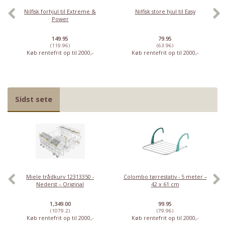
Nilfisk forhjul til Extreme &
Nilfisk store hjul til Easy
Power
149.95
79.95
(119.96)
(63.96)
Køb rentefrit op til 2000,-
Køb rentefrit op til 2000,-
Sidst sete
Miele trådkurv 12313350 -
Colombo tørrestativ - 5 meter –
Nederst – Original
42 x 61 cm
1,349.00
99.95
(1079.2)
(79.96)
Køb rentefrit op til 2000,-
Køb rentefrit op til 2000,-