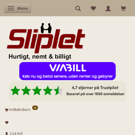
Skifte navigation
Menu
0
Indkøbskurv
Log ind