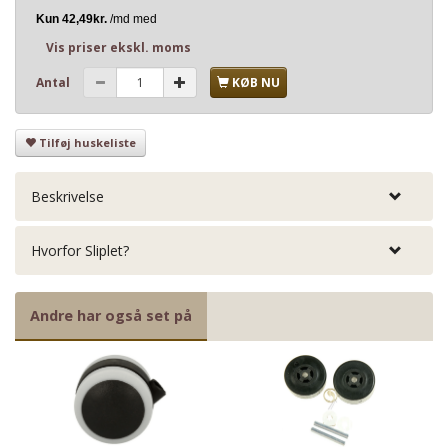
Vis priser ekskl. moms
Antal
KØB NU
Tilføj huskeliste
Beskrivelse
Hvorfor Sliplet?
Andre har også set på