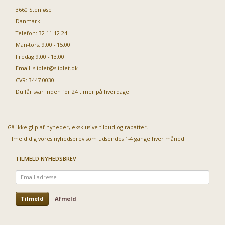
3660 Stenløse
Danmark
Telefon: 32 11 12 24
Man-tors. 9.00 - 15.00
Fredag 9.00 - 13.00
Email:
sliplet@sliplet.dk
CVR: 3447 0030
Du får svar inden for 24 timer på hverdage
Gå ikke glip af nyheder, eksklusive tilbud og rabatter.
Tilmeld dig vores nyhedsbrev som udsendes 1-4 gange hver måned.
TILMELD NYHEDSBREV
Email-
adresse
Tilmeld
Afmeld