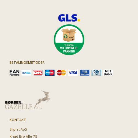
BETALINGSMETODER
KONTAKT
Sliplet ApS
Knud Bro Alle 7G