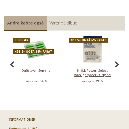
Andre købte også
Varer på tilbud
POPULÆR
KØB 5+ OG FÅ 6% RABAT
K
KØB 2+ OG FÅ 14% RABAT
Duftstave - Sommer
Nilfisk Power, Select
støvsugerposer - Original
34,95
79,95
Vores pris:
Vores pris:
INFORMATIONER
Betingelser & Vilkår