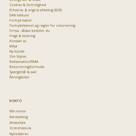
Cookies & fortrolighed
Erhvervs- & engros afdeling (B2B)
EAN Faktura
Priser fra kun 29,95
Fortryd købet
Fortrydelsesret og regler for returnering
Firma - sådan bestiller du
Fragt & levering
Kontakt os
Miljø
Ny kunde
Om Sliplet
Reklamation/RMA
Returneringsformular
Spørgsmål & svar
Åbningstider
KONTO
Min konto
Adressebog
Ønskeliste
Ordrehistorik
Nyhedsbrev