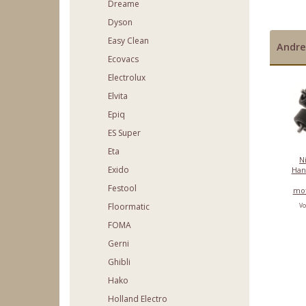
Dreame
Dyson
Easy Clean
Andre
Ecovacs
Electrolux
Elvita
Epiq
ES Super
Eta
Ni
Exido
Hand
Festool
mo
Floormatic
Vo
FOMA
Gerni
Ghibli
Hako
Holland Electro