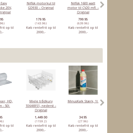
 Easy
Nilfisk motorkul til
Nilfisk 1600 watt
Nilfisk parkerin
ke 20V,
GD930 – Original
motor til CV20 mfl. –
til Eco Bravo, E
Original
Original
Select – Orig
.95
179.95
799.95
79.95
.96)
(143.96)
(639.96)
(63.96)
rit op til
Køb rentefrit op til
Køb rentefrit op til
Køb rentefrit o
0,-
2000,-
2000,-
2000,-
ser, HD,
Miele trådkurv
MinusKalk Stærk, 1l.
Rensetabletter
 - 50l.
10646951, nederst –
Sage
Original
espressomaski
10 stk
95
1,449.00
34.95
46.95
96)
(1159.2)
(27.96)
(37.56)
rit op til
Køb rentefrit op til
Køb rentefrit op til
Køb rentefrit o
0,-
2000,-
2000,-
2000,-