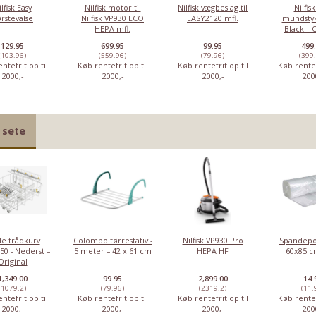
lfisk Easy
Nilfisk motor til
Nilfisk vægbeslag til
Nilfisk
rstevalse
Nilfisk VP930 ECO
EASY2120 mfl.
mundstyk
HEPA mfl.
Black – 
129.95
699.95
99.95
499
(103.96)
(559.96)
(79.96)
(399
ntefrit op til
Køb rentefrit op til
Køb rentefrit op til
Køb rentef
2000,-
2000,-
2000,-
200
 sete
le trådkurv
Colombo tørrestativ -
Nilfisk VP930 Pro
Spandepo
50 - Nederst –
5 meter – 42 x 61 cm
HEPA HF
60x85 cm
Original
1,349.00
99.95
2,899.00
14.
(1079.2)
(79.96)
(2319.2)
(11.
ntefrit op til
Køb rentefrit op til
Køb rentefrit op til
Køb rentef
2000,-
2000,-
2000,-
200