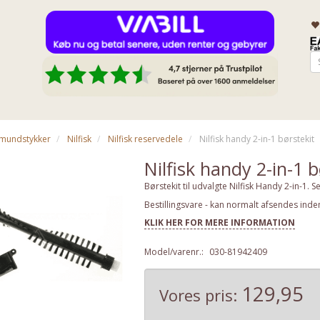
& mundstykker
Nilfisk
Nilfisk reservedele
Nilfisk handy 2-in-1 børstekit
Nilfisk handy 2-in-1 b
Børstekit til udvalgte Nilfisk Handy 2-in-1. S
Bestillingsvare - kan normalt afsendes inde
KLIK HER FOR MERE INFORMATION
Model/varenr.:
030-81942409
129,95
Vores pris: