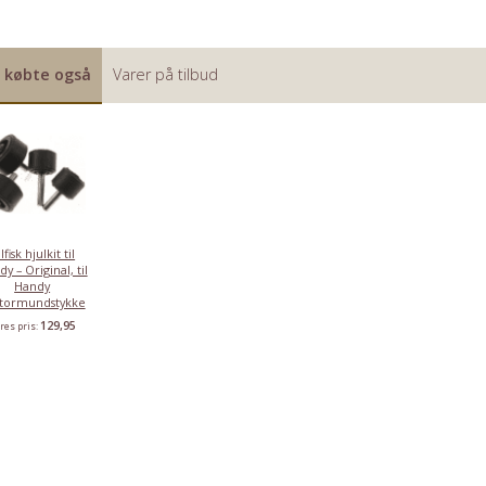
 købte også
Varer på tilbud
lfisk hjulkit til
y – Original, til
Handy
tormundstykke
129,95
res pris: