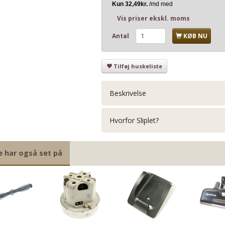
Vis priser ekskl. moms
Antal
KØB NU
Tilføj huskeliste
Beskrivelse
Hvorfor Sliplet?
e har også set på