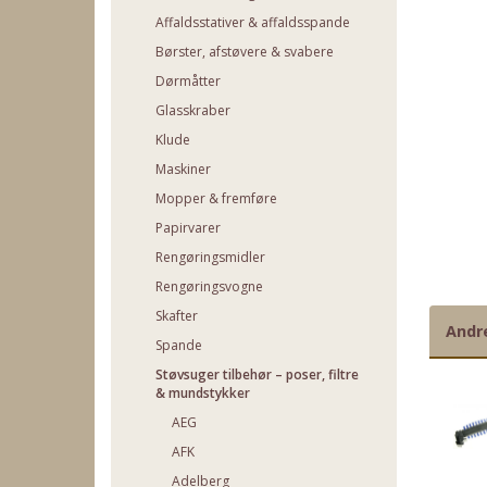
Affaldsstativer & affaldsspande
Børster, afstøvere & svabere
Dørmåtter
Glasskraber
Klude
Maskiner
Mopper & fremføre
Papirvarer
Rengøringsmidler
Rengøringsvogne
Skafter
Andr
Spande
Støvsuger tilbehør – poser, filtre
& mundstykker
AEG
AFK
Adelberg