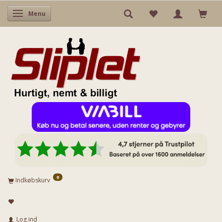
Skifte navigation
Menu
0
Indkøbskurv
Log ind