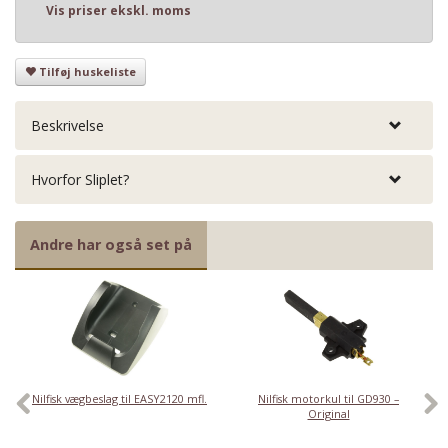
Vis priser ekskl. moms
Tilføj huskeliste
Beskrivelse
Hvorfor Sliplet?
Andre har også set på
Nilfisk vægbeslag til EASY2120 mfl.
Nilfisk motorkul til GD930 –
Original