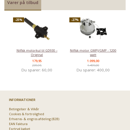
Varer på tilbud
-25%
-27%
Nilfisk motorkul til GD930 –
Nilfisk motor GMPJ/GMP - 1200
Original
watt
179,95
1.099,00
239,95
1.499,00
Du sparer:
60,00
Du sparer:
400,00
INFORMATIONER
Betingelser & Vilkår
Cookies & fortrolighed
Erhvervs- & engros afdeling (B2B)
EAN Faktura
Fortryd købet