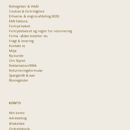
Betingelser & Vilkår
Cookies & fortrolighed
Erhvervs- & engros afdeling (B2B)
EAN Faktura
Fortryd købet
Fortrydelsesret og regler for returnering
Firma - sådan bestiller du
Fragt & levering
Kontakt os
Miljø
Ny kunde
Om Sliplet
Reklamation/RMA
Returneringsformular
Spørgsmål & svar
Åbningstider
KONTO
Min konto
Adressebog
Ønskeliste
Ordrehistorik