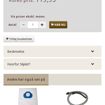
Vis priser ekskl. moms
Antal
KØB NU
Tilføj huskeliste
Beskrivelse
Hvorfor Sliplet?
Andre har også set på