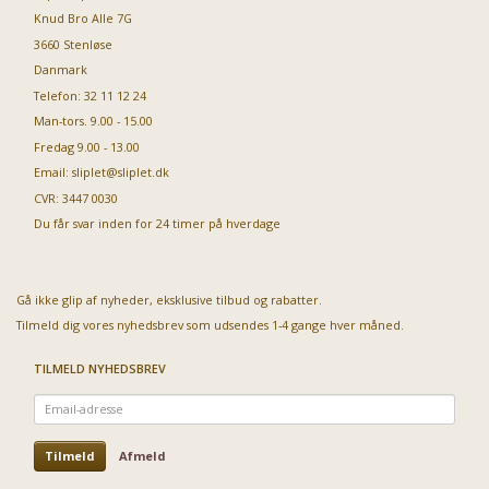
Knud Bro Alle 7G
3660 Stenløse
Danmark
Telefon: 32 11 12 24
Man-tors. 9.00 - 15.00
Fredag 9.00 - 13.00
Email:
sliplet@sliplet.dk
CVR: 3447 0030
Du får svar inden for 24 timer på hverdage
Gå ikke glip af nyheder, eksklusive tilbud og rabatter.
Tilmeld dig vores nyhedsbrev som udsendes 1-4 gange hver måned.
TILMELD NYHEDSBREV
Email-
adresse
Tilmeld
Afmeld