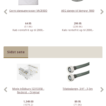
Gerni støvsugerposer VAC850D
AEG slange til Vampyr 1800
64.95
299.95
(51.96)
(239.96)
Køb rentefrit op til 2000,-
Køb rentefrit op til 2000,-
Sidst sete
Miele trådkurv 12313350 -
Tilløbsslange, 3/4" - 3,5m
Nederst – Original
1,349.00
89.95
(1079.2)
(71.96)