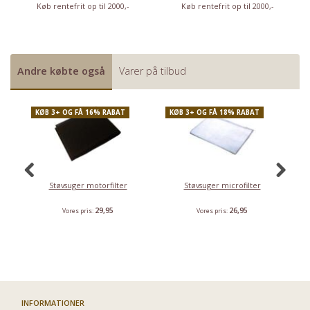
Køb rentefrit op til 2000,-
Køb rentefrit op til 2000,-
Andre købte også
Varer på tilbud
KØB 3+ OG FÅ 16% RABAT
KØB 3+ OG FÅ 18% RABAT
P
K
Støvsuger motorfilter
Støvsuger microfilter
Si
29,95
26,95
Vores pris:
Vores pris:
INFORMATIONER