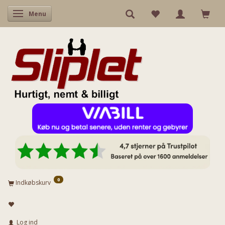
Skifte navigation
Menu
0
Indkøbskurv
Log ind