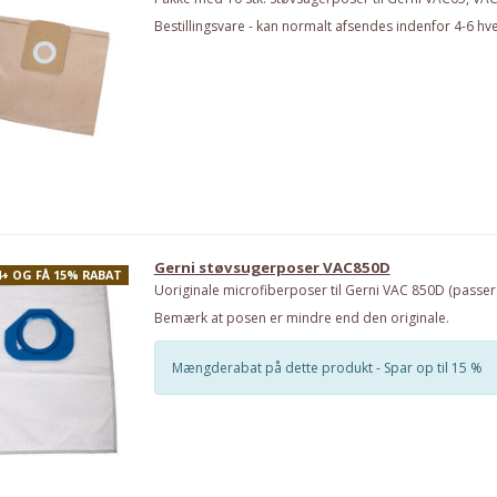
Bestillingsvare - kan normalt afsendes indenfor 4-6 hv
Gerni støvsugerposer VAC850D
4+ OG FÅ 15% RABAT
Uoriginale microfiberposer til Gerni VAC 850D (passer i
Bemærk at posen er mindre end den originale.
Mængderabat på dette produkt - Spar op til 15 %