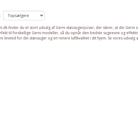
:
et.dk finder du et stort udvalg af Gerni støvsugerposer, der sikrer, at din Gerni 
fekt til forskellige Gerni modeller, så du opnår den bedste sugeevne og effektiv
e levetid for din støvsuger og en renere luftkvalitet i dit hjem. Se vores udvalg