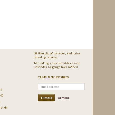
Gå ikke glip af nyheder, eksklusive
tilbud og rabatter.
Tilmeld dig vores nyhedsbrev som
udsendes 1-4 gange hver måned.
TILMELD NYHEDSBREV
Email-
adresse
24
.00
Tilmeld
Afmeld
0
let.dk