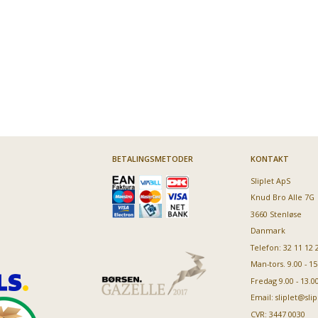
BETALINGSMETODER
KONTAKT
Sliplet ApS
Knud Bro Alle 7G
3660 Stenløse
Danmark
Telefon: 32 11 12 
Man-tors. 9.00 - 15
Fredag 9.00 - 13.0
Email:
sliplet@slip
CVR: 3447 0030