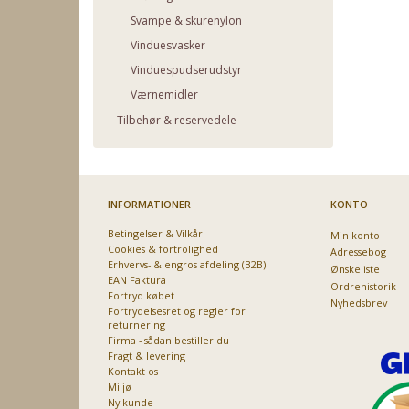
Svampe & skurenylon
Vinduesvasker
Vinduespudserudstyr
Værnemidler
Tilbehør & reservedele
INFORMATIONER
KONTO
Betingelser & Vilkår
Min konto
Cookies & fortrolighed
Adressebog
Erhvervs- & engros afdeling (B2B)
Ønskeliste
EAN Faktura
Ordrehistorik
Fortryd købet
Nyhedsbrev
Fortrydelsesret og regler for
returnering
Firma - sådan bestiller du
Fragt & levering
Kontakt os
Miljø
Ny kunde