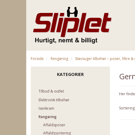
Forside
Rengøring
Støvsuger tilbehør – poser, filtre 
Gern
KATEGORIER
Tilbud & outlet
Her finde
Elektronik tilbehør
Sortering
Isenkram
Rengøring
Affaldsposer
Affaldssortering