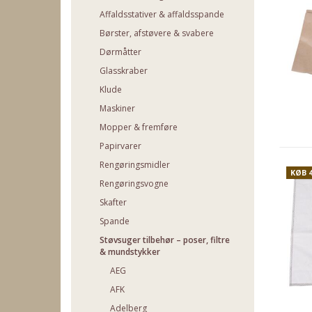
Affaldsstativer & affaldsspande
Børster, afstøvere & svabere
Dørmåtter
Glasskraber
Klude
Maskiner
Mopper & fremføre
Papirvarer
Rengøringsmidler
KØB 
Rengøringsvogne
Skafter
Spande
Støvsuger tilbehør – poser, filtre
& mundstykker
AEG
AFK
Adelberg