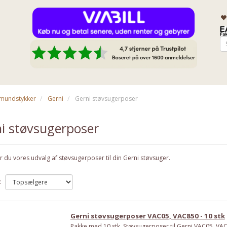
& mundstykker
Gerni
Gerni støvsugerposer
i støvsugerposer
r du vores udvalg af støvsugerposer til din Gerni støvsuger.
:
Gerni støvsugerposer VAC05, VAC850 - 10 stk
Pakke med 10 stk. Støvsugerposer til Gerni VAC05, VA