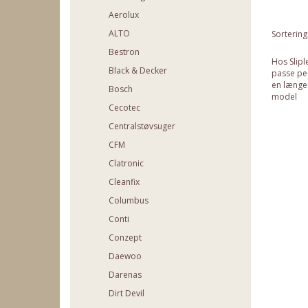
Aerolux
ALTO
Sortering
Bestron
Hos Slipl
Black & Decker
passe per
en længer
Bosch
model
Cecotec
Centralstøvsuger
CFM
Clatronic
Cleanfix
Columbus
Conti
Conzept
Daewoo
Darenas
Dirt Devil