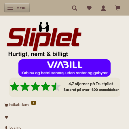
Skifte navigation
Menu
0
Indkøbskurv
Log ind