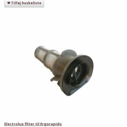
Tilføj huskeliste
Har du det også varmt?
Stort udvalg i ventilatorer
Priser fra kun 29,95
Se dem nu
Electrolux filter til Ergorapido