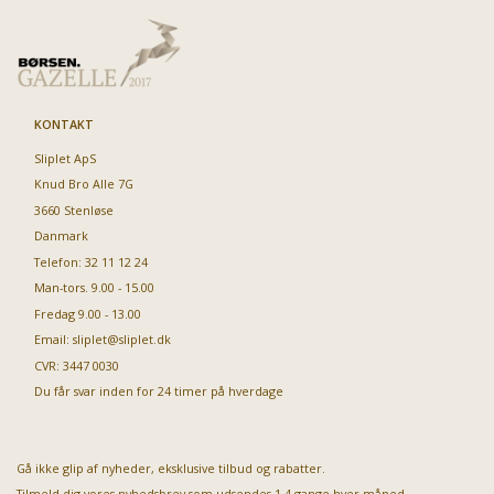
KONTAKT
Sliplet ApS
Knud Bro Alle 7G
3660 Stenløse
Danmark
Telefon: 32 11 12 24
Man-tors. 9.00 - 15.00
Fredag 9.00 - 13.00
Email:
sliplet@sliplet.dk
CVR: 3447 0030
Du får svar inden for 24 timer på hverdage
Gå ikke glip af nyheder, eksklusive tilbud og rabatter.
Tilmeld dig vores nyhedsbrev som udsendes 1-4 gange hver måned.