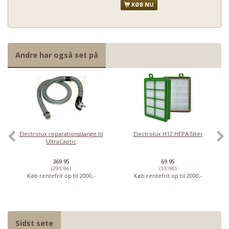
KØB NU
Andre har også set på
Electrolux reparationsslange til
Electrolux H12 HEPA filter
UltraCaptic
369.95
69.95
(295.96)
(55.96)
Køb rentefrit op til 2000,-
Køb rentefrit op til 2000,-
Sidst sete