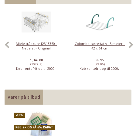
Miele trådkurv 12313350 -
Colombo tørrestativ - 5 meter –
Nederst – Original
42 x 61 cm
1,349.00
99.95
(1079.2)
(79.96)
Køb rentefrit op til 2000,-
Køb rentefrit op til 2000,-
Varer på tilbud
Priser fra kun 29,95
-18%
KØB 2+ OG FÅ 6% RABAT