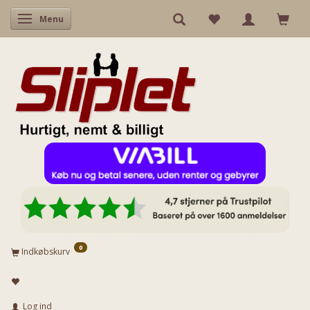
Skifte navigation
Menu
0
Indkøbskurv
Log ind