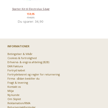
Starter Kit til Electrolux S-bag
159,95
194,85
Du sparer:
34,90
INFORMATIONER
Betingelser & Vilkår
Cookies & fortrolighed
Erhvervs- & engros afdeling (B2B)
EAN Faktura
Fortryd købet
Fortrydelsesret og regler for returnering
Firma - sådan bestiller du
Fragt & levering
Kontakt os
Miljø
Ny kunde
Om Sliplet
Reklamation/RMA
Returneringsformular