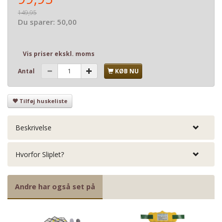
149,95
Du sparer:
50,00
Vis priser ekskl. moms
Antal
KØB NU
Tilføj huskeliste
Beskrivelse
Hvorfor Sliplet?
Andre har også set på