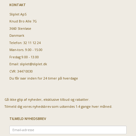
KONTAKT
Sliplet ApS
Knud Bro Alle 7G
3660 Stenløse
Danmark
Telefon: 32 11 12 24
Man-tors. 9.00 - 15.00
Fredag 9.00 - 13.00
Email:
sliplet@sliplet.dk
CVR: 3447 0030
Du får svar inden for 24 timer på hverdage
Gå ikke glip af nyheder, eksklusive tilbud og rabatter.
Tilmeld dig vores nyhedsbrev som udsendes 1-4 gange hver måned.
TILMELD NYHEDSBREV
Email-
adresse