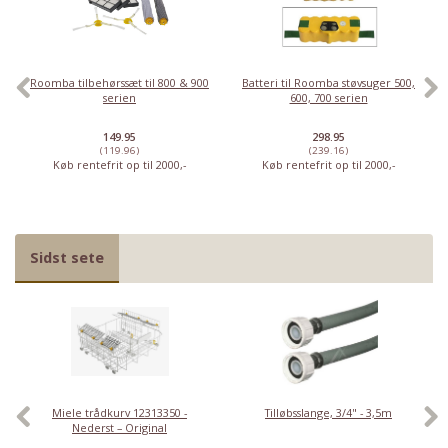
Roomba tilbehørssæt til 800 & 900
Batteri til Roomba støvsuger 500,
serien
600, 700 serien
149.95
298.95
(119.96)
(239.16)
Køb rentefrit op til 2000,-
Køb rentefrit op til 2000,-
Sidst sete
Miele trådkurv 12313350 -
Tilløbsslange, 3/4" - 3,5m
Nederst – Original