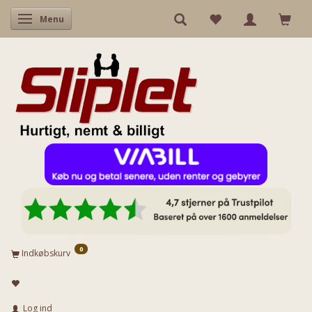
Skifte navigation
Menu
0
Indkøbskurv
Log ind