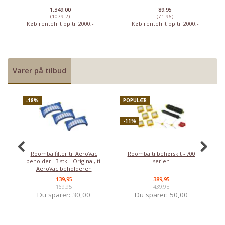
1,349.00
89.95
(1079.2)
(71.96)
Køb rentefrit op til 2000,-
Køb rentefrit op til 2000,-
Varer på tilbud
-18%
POPULÆR
-
-11%
Roomba filter til AeroVac
Roomba tilbehørskit - 700
Ro
beholder - 3 stk – Original, til
serien
AeroVac beholderen
139,95
389,95
169,95
439,95
Du sparer:
30,00
Du sparer:
50,00