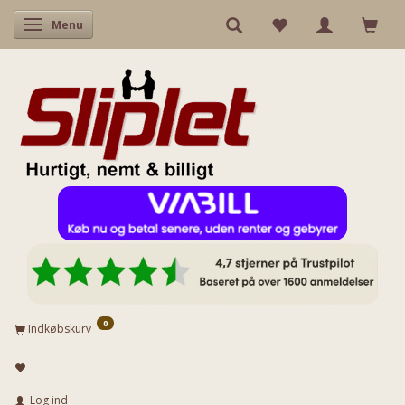
Skifte navigation
Menu
0
Indkøbskurv
Log ind