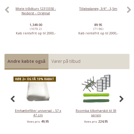
Miele trådkurv 12313350 -
Tilløbsslange, 3/4" - 3,5m
Nederst – Original
1,349.00
89.95
(1079.2)
(71.96)
Køb rentefrit op til 2000,-
Køb rentefrit op til 2000,-
Andre købte også
Varer på tilbud
KØB 2+ OG FÅ 10% RABAT
Emhættefilter universal – 57 x
Roomba tilbehørskit til S9
HE
47 cm
serien
E
49,95
224,95
Vores pris:
Vores pris: