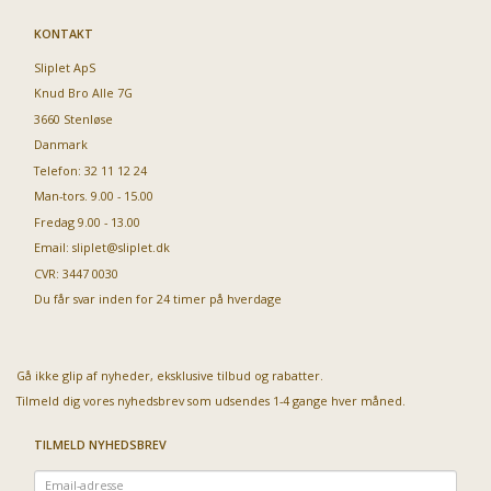
KONTAKT
Sliplet ApS
Knud Bro Alle 7G
3660 Stenløse
Danmark
Telefon: 32 11 12 24
Man-tors. 9.00 - 15.00
Fredag 9.00 - 13.00
Email:
sliplet@sliplet.dk
CVR: 3447 0030
Du får svar inden for 24 timer på hverdage
Gå ikke glip af nyheder, eksklusive tilbud og rabatter.
Tilmeld dig vores nyhedsbrev som udsendes 1-4 gange hver måned.
TILMELD NYHEDSBREV
Email-