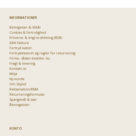
INFORMATIONER
Betingelser & Vilkår
Cookies & fortrolighed
Erhvervs- & engros afdeling (B2B)
EAN Faktura
Fortryd købet
Fortrydelsesret og regler for returnering
Firma - sådan bestiller du
Fragt & levering
Kontakt os
Miljø
Ny kunde
Om Sliplet
Reklamation/RMA
Returneringsformular
Spørgsmål & svar
Åbningstider
KONTO