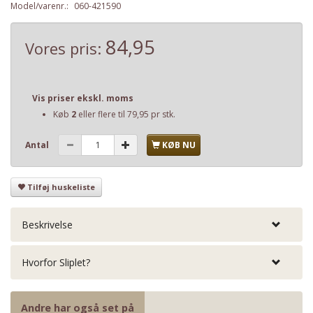
Model/varenr.:
060-421590
84,95
Vores pris:
Vis priser ekskl. moms
Køb
2
eller flere til
79,95
pr stk.
Antal
KØB NU
Tilføj huskeliste
Beskrivelse
Hvorfor Sliplet?
Andre har også set på