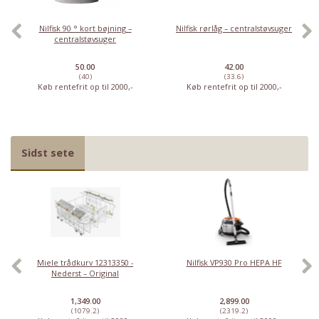
Nilfisk 90 ° kort bøjning –
Nilfisk rørlåg – centralstøvsuger
centralstøvsuger
50.00
42.00
(40)
(33.6)
Køb rentefrit op til 2000,-
Køb rentefrit op til 2000,-
Sidst sete
Miele trådkurv 12313350 -
Nilfisk VP930 Pro HEPA HF
Nederst – Original
1,349.00
2,899.00
(1079.2)
(2319.2)