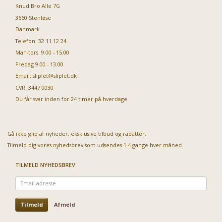
Knud Bro Alle 7G
3660 Stenløse
Danmark
Telefon: 32 11 12 24
Man-tors. 9.00 - 15.00
Fredag 9.00 - 13.00
Email:
sliplet@sliplet.dk
CVR: 3447 0030
Du får svar inden for 24 timer på hverdage
Gå ikke glip af nyheder, eksklusive tilbud og rabatter.
Tilmeld dig vores nyhedsbrev som udsendes 1-4 gange hver måned.
TILMELD NYHEDSBREV
Email-
adresse
Tilmeld
Afmeld