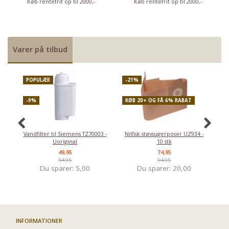
Køb rentefrit op til 2000,-
Køb rentefrit op til 2000,-
Varer på tilbud
POPULÆR
-21%
P
-9%
KØB 20+ OG FÅ 6% RABAT
-
Vandfilter til Siemens TZ70003 -
Nilfisk støvsugerposer UZ934 -
Uoriginal
10 stk
49,95
74,95
54,95
94,95
Du sparer:
5,00
Du sparer:
20,00
INFORMATIONER