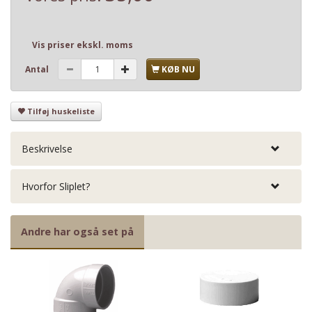
Vis priser ekskl. moms
Antal
KØB NU
Tilføj huskeliste
Beskrivelse
Hvorfor Sliplet?
Andre har også set på