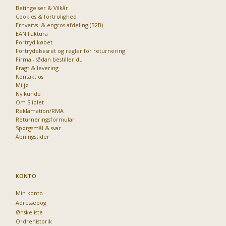
Betingelser & Vilkår
Cookies & fortrolighed
Erhvervs- & engros afdeling (B2B)
EAN Faktura
Fortryd købet
Fortrydelsesret og regler for returnering
Firma - sådan bestiller du
Fragt & levering
Kontakt os
Miljø
Ny kunde
Om Sliplet
Reklamation/RMA
Returneringsformular
Spørgsmål & svar
Åbningstider
KONTO
Min konto
Adressebog
Ønskeliste
Ordrehistorik