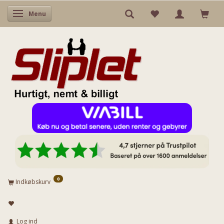
Skifte navigation
Menu
0
Indkøbskurv
Log ind