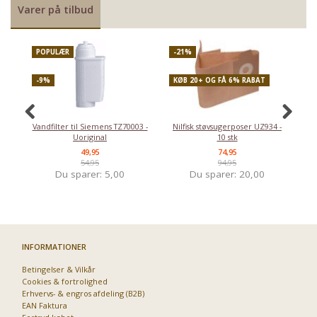
Varer på tilbud
POPULÆR
-21%
P
-9%
KØB 20+ OG FÅ 6% RABAT
-
Vandfilter til Siemens TZ70003 -
Nilfisk støvsugerposer UZ934 -
Uoriginal
10 stk
49,95
74,95
54,95
94,95
Du sparer:
5,00
Du sparer:
20,00
INFORMATIONER
Betingelser & Vilkår
Cookies & fortrolighed
Erhvervs- & engros afdeling (B2B)
EAN Faktura