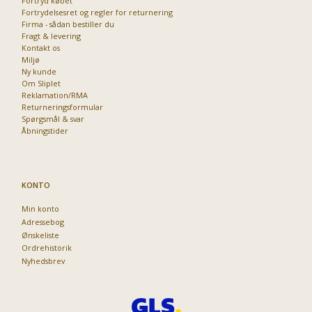
Fortryd købet
Fortrydelsesret og regler for returnering
Firma - sådan bestiller du
Fragt & levering
Kontakt os
Miljø
Ny kunde
Om Sliplet
Reklamation/RMA
Returneringsformular
Spørgsmål & svar
Åbningstider
KONTO
Min konto
Adressebog
Ønskeliste
Ordrehistorik
Nyhedsbrev