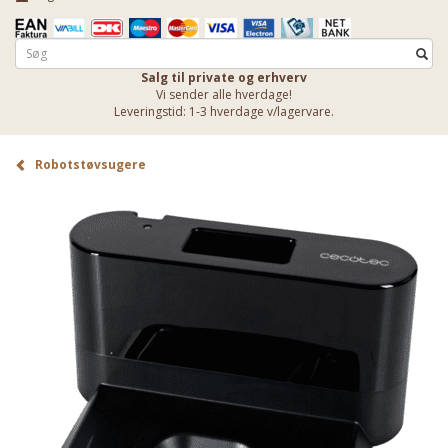
Salg til private og erhverv
Vi sender alle hverdage!
Leveringstid: 1-3 hverdage v/lagervare.
Robotstøvsugere