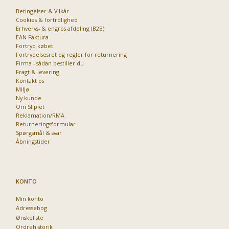
Betingelser & Vilkår
Cookies & fortrolighed
Erhvervs- & engros afdeling (B2B)
Priser fra kun 29,95
EAN Faktura
Fortryd købet
Fortrydelsesret og regler for returnering
Firma - sådan bestiller du
Fragt & levering
Kontakt os
Miljø
Ny kunde
Om Sliplet
Reklamation/RMA
Returneringsformular
Spørgsmål & svar
Åbningstider
KONTO
Min konto
Adressebog
Ønskeliste
Ordrehistorik