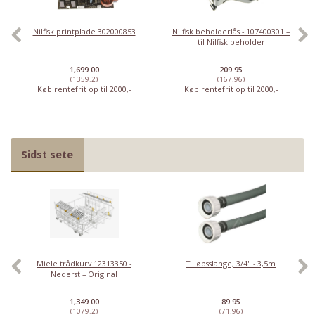
Nilfisk printplade 302000853
Nilfisk beholderlås - 107400301 –
til Nilfisk beholder
1,699.00
209.95
(1359.2)
(167.96)
Køb rentefrit op til 2000,-
Køb rentefrit op til 2000,-
Sidst sete
Miele trådkurv 12313350 -
Tilløbsslange, 3/4" - 3,5m
Nederst – Original
1,349.00
89.95
(1079.2)
(71.96)