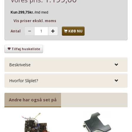
Vis priser ekskl. moms
Antal
KØB NU
Tilføj huskeliste
Beskrivelse
Hvorfor Sliplet?
Andre har også set på