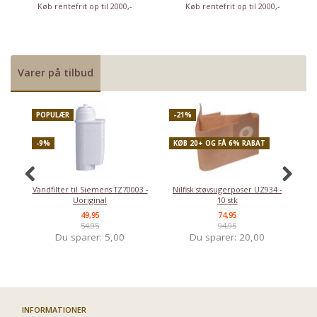
Køb rentefrit op til 2000,-
Køb rentefrit op til 2000,-
Varer på tilbud
POPULÆR
-21%
P
-9%
KØB 20+ OG FÅ 6% RABAT
-
Vandfilter til Siemens TZ70003 -
Nilfisk støvsugerposer UZ934 -
Uoriginal
10 stk
49,95
74,95
54,95
94,95
Du sparer:
5,00
Du sparer:
20,00
INFORMATIONER