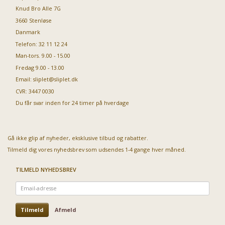
Knud Bro Alle 7G
3660 Stenløse
Danmark
Telefon: 32 11 12 24
Man-tors. 9.00 - 15.00
Fredag 9.00 - 13.00
Email:
sliplet@sliplet.dk
CVR: 3447 0030
Du får svar inden for 24 timer på hverdage
Gå ikke glip af nyheder, eksklusive tilbud og rabatter.
Tilmeld dig vores nyhedsbrev som udsendes 1-4 gange hver måned.
TILMELD NYHEDSBREV
Email-
adresse
Tilmeld
Afmeld