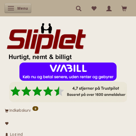
Skifte navigation
Menu
0
Indkøbskurv
Log ind