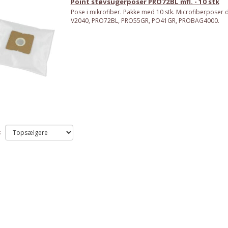
Point støvsugerposer PRO72BL mfl. - 10 stk
Pose i mikrofiber. Pakke med 10 stk. Microfiberposer de
V2040, PRO72BL, PRO55GR, PO41GR, PROBAG4000.
: