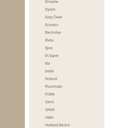
Dreame
Dyson
Easy Clean
Ecovacs
Electrolux
Elvita
Epiq
ES Super
Eta
Exido
Festool
Floormatic
FOMA
Gerni
Ghibli
Hako
Holland Electro