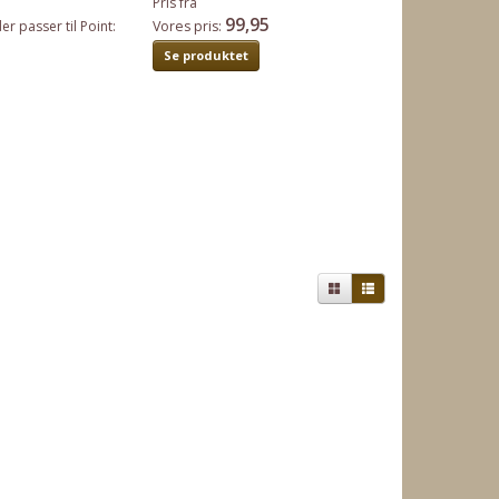
Pris fra
99,95
r passer til Point:
Vores pris:
Se produktet