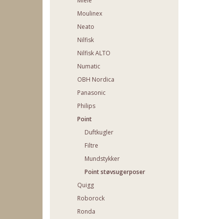
Miele
Moulinex
Neato
Nilfisk
Nilfisk ALTO
Numatic
OBH Nordica
Panasonic
Philips
Point
Duftkugler
Filtre
Mundstykker
Point støvsugerposer
Quigg
Roborock
Ronda