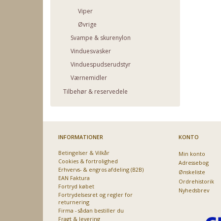
Viper
Øvrige
Svampe & skurenylon
Vinduesvasker
Vinduespudserudstyr
Værnemidler
Tilbehør & reservedele
INFORMATIONER
KONTO
Betingelser & Vilkår
Min konto
Cookies & fortrolighed
Adressebog
Erhvervs- & engros afdeling (B2B)
Ønskeliste
EAN Faktura
Ordrehistorik
Fortryd købet
Nyhedsbrev
Fortrydelsesret og regler for
returnering
Firma - sådan bestiller du
Fragt & levering