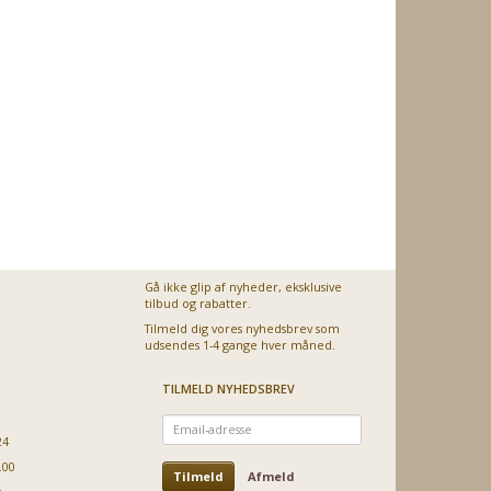
Gå ikke glip af nyheder, eksklusive
tilbud og rabatter.
Tilmeld dig vores nyhedsbrev som
udsendes 1-4 gange hver måned.
TILMELD NYHEDSBREV
Email-
adresse
24
.00
Tilmeld
Afmeld