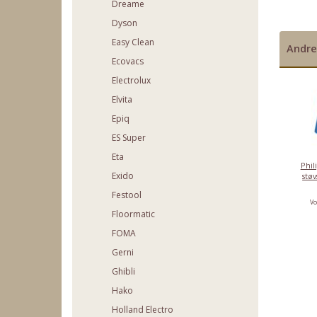
Dreame
Dyson
Easy Clean
Andre
Ecovacs
Electrolux
Elvita
Epiq
ES Super
Eta
Phili
Exido
støv
Festool
Vo
Floormatic
FOMA
Gerni
Ghibli
Hako
Holland Electro