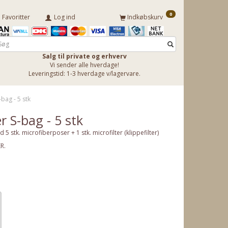
0
Favoritter
Log ind
Indkøbskurv
Salg til private og erhverv
Vi sender alle hverdage!
Leveringstid: 1-3 hverdage v/lagervare.
bag - 5 stk
r S-bag - 5 stk
 5 stk. microfiberposer + 1 stk. microfilter (klippefilter)
ER.