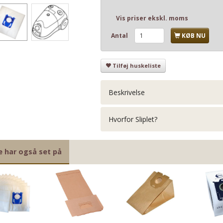
Vis priser ekskl. moms
Antal
KØB NU
Tilføj huskeliste
Beskrivelse
Hvorfor Sliplet?
e har også set på