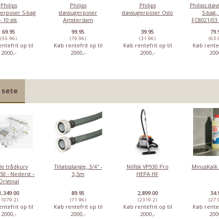
Philips
Philips
Philips
Philips stø
gerposer S-bag
støvsugerposer
støvsugerposer Oslo
S-bag,
- 10 stk
Amsterdam
FC8021/03 
69.95
99.95
39.95
79.
(55.96)
(79.96)
(31.96)
(63.
ntefrit op til
Køb rentefrit op til
Køb rentefrit op til
Køb rentef
2000,-
2000,-
2000,-
200
 sete
le trådkurv
Tilløbsslange, 3/4" -
Nilfisk VP930 Pro
MinusKalk 
50 - Nederst –
3,5m
HEPA HF
Original
1,349.00
89.95
2,899.00
34.
(1079.2)
(71.96)
(2319.2)
(27.
ntefrit op til
Køb rentefrit op til
Køb rentefrit op til
Køb rentef
2000,-
2000,-
2000,-
200