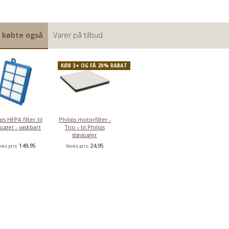
 købte også
Varer på tilbud
KØB 3+ OG FÅ 20% RABAT
ps HEPA filter til
Philips motorfilter -
suger - vaskbart
Trio – til Philips
støvsuger
149,95
24,95
res pris:
Vores pris: