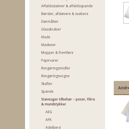
Affaldsstativer & affaldsspande
Børster, afstøvere & svabere
Dørmåtter
Glasskraber
Klude
Maskiner
Mopper & fremføre
Papirvarer
Rengøringsmidler
Rengøringsvogne
Skafter
Andr
Spande
Støvsuger tilbehør – poser, filtre
& mundstykker
AEG
AFK
Adelberg