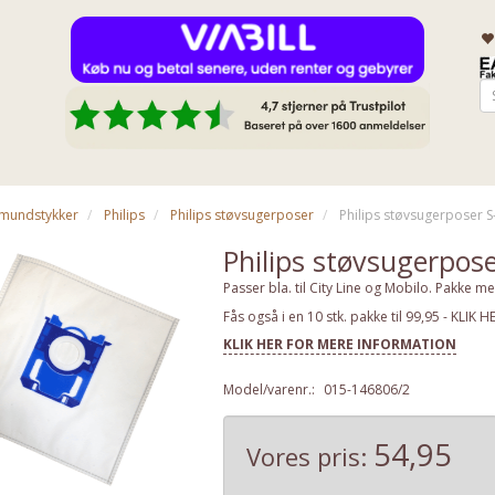
& mundstykker
Philips
Philips støvsugerposer
Philips støvsugerposer S-
Philips støvsugerpose
Passer bla. til City Line og Mobilo. Pakke med
Fås også i en 10 stk. pakke til 99,95 - KLIK H
KLIK HER FOR MERE INFORMATION
Model/varenr.:
015-146806/2
54,95
Vores pris: