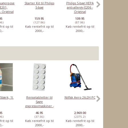
vsugerpose
Starter Kit til Philips
Philips S-bag HEPA
Philips S-bag 
 E201,
S-bag
anti-allergy E206 -
odour med akti
- Original
Original
E203 - Origi
95
159.95
109.95
99.95
96)
(127.96)
(87.96)
(79.96)
rit op til
Køb rentefrit op til
Køb rentefrit op til
Køb rentefrit o
0,-
2000,-
2000,-
2000,-
Stærk, 1l.
Rensetabletter til
Nilfisk Aero 26-2H PC
Miele trådk
Sage
10646951, nede
espressomaskiner -
Original
10 stk
95
46.95
2,969.00
1,449.00
96)
(37.56)
(2375.2)
(1159.2)
rit op til
Køb rentefrit op til
Køb rentefrit op til
Køb rentefrit o
0,-
2000,-
2000,-
2000,-