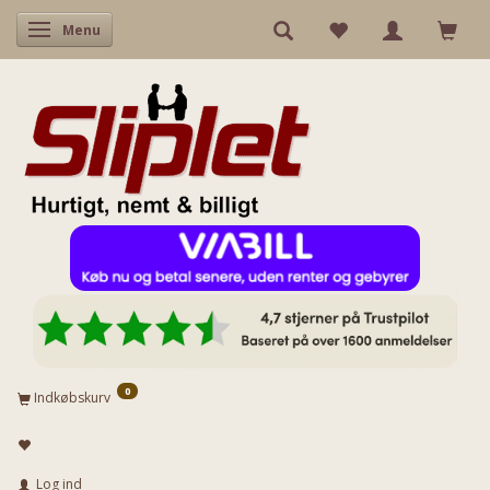
Skifte navigation
Menu
0
Indkøbskurv
Log ind