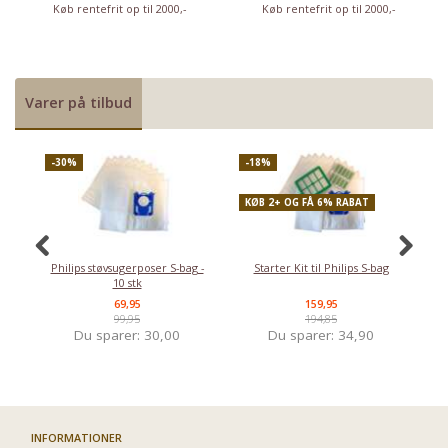
Køb rentefrit op til 2000,-
Køb rentefrit op til 2000,-
Varer på tilbud
-30%
-18%
-
KØB 2+ OG FÅ 6% RABAT
Philips støvsugerposer S-bag -
Starter Kit til Philips S-bag
Ph
10 stk
69,95
159,95
99,95
194,85
Du sparer:
30,00
Du sparer:
34,90
INFORMATIONER