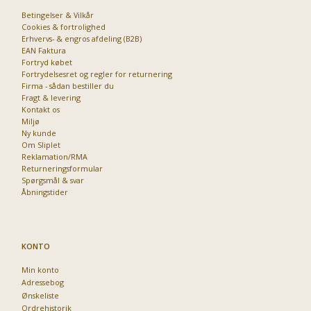
Betingelser & Vilkår
Cookies & fortrolighed
Erhvervs- & engros afdeling (B2B)
Priser fra kun 29,95
EAN Faktura
Fortryd købet
Fortrydelsesret og regler for returnering
Firma - sådan bestiller du
Fragt & levering
Kontakt os
Miljø
Ny kunde
Om Sliplet
Reklamation/RMA
Returneringsformular
Spørgsmål & svar
Åbningstider
KONTO
Min konto
Adressebog
Ønskeliste
Ordrehistorik