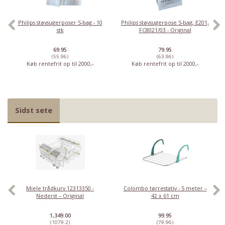
Philips støvsugerposer S-bag - 10
Philips støvsugerpose S-bag, E201,
stk
FC8021/03 - Original
69.95
79.95
(55.96)
(63.96)
Køb rentefrit op til 2000,-
Køb rentefrit op til 2000,-
Sidst sete
Miele trådkurv 12313350 -
Colombo tørrestativ - 5 meter –
Nederst – Original
42 x 61 cm
1,349.00
99.95
(1079.2)
(79.96)