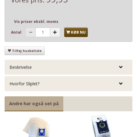
Vis priser ekskl. moms
Antal
KØB NU
Tilføj huskeliste
Beskrivelse
Hvorfor Sliplet?
Andre har også set på