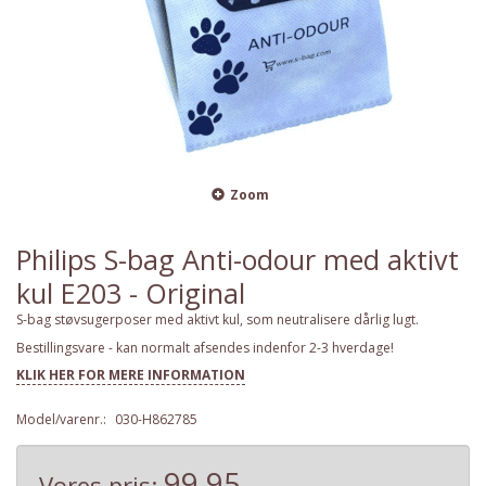
Zoom
Philips S-bag Anti-odour med aktivt
kul E203 - Original
S-bag støvsugerposer med aktivt kul, som neutralisere dårlig lugt.
Bestillingsvare - kan normalt afsendes indenfor 2-3 hverdage!
KLIK HER FOR MERE INFORMATION
Model/varenr.:
030-H862785
99,95
Vores pris: