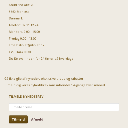
Knud Bro Alle 7G
3660 Stenløse
Danmark
Telefon: 32 11 12 24
Man-tors. 9.00 - 15.00
Fredag 9.00 - 13.00
Email:
sliplet@sliplet.dk
CVR: 3447 0030
Du får svar inden for 24 timer på hverdage
Gå ikke glip af nyheder, eksklusive tilbud og rabatter.
Tilmeld dig vores nyhedsbrev som udsendes 1-4 gange hver måned.
TILMELD NYHEDSBREV
Email-
adresse
Tilmeld
Afmeld