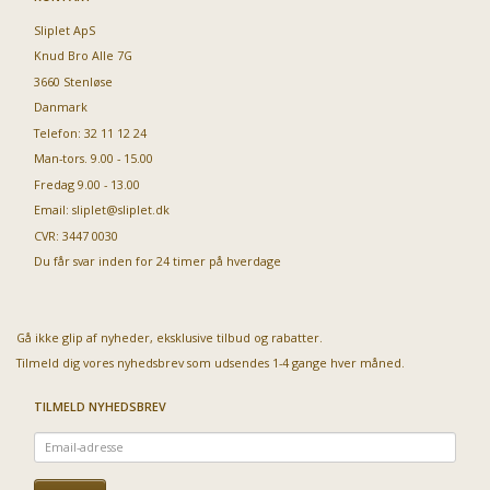
Sliplet ApS
Knud Bro Alle 7G
3660 Stenløse
Danmark
Telefon: 32 11 12 24
Man-tors. 9.00 - 15.00
Fredag 9.00 - 13.00
Email:
sliplet@sliplet.dk
CVR: 3447 0030
Du får svar inden for 24 timer på hverdage
Gå ikke glip af nyheder, eksklusive tilbud og rabatter.
Tilmeld dig vores nyhedsbrev som udsendes 1-4 gange hver måned.
TILMELD NYHEDSBREV
Email-
adresse