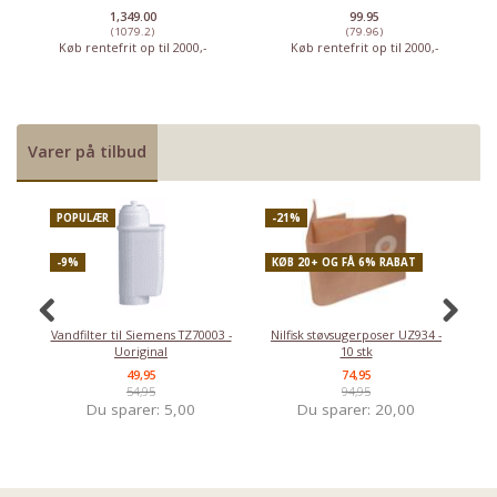
1,349.00
99.95
(1079.2)
(79.96)
Køb rentefrit op til 2000,-
Køb rentefrit op til 2000,-
Varer på tilbud
POPULÆR
-21%
P
-9%
KØB 20+ OG FÅ 6% RABAT
-
Vandfilter til Siemens TZ70003 -
Nilfisk støvsugerposer UZ934 -
Uoriginal
10 stk
49,95
74,95
54,95
94,95
Du sparer:
5,00
Du sparer:
20,00