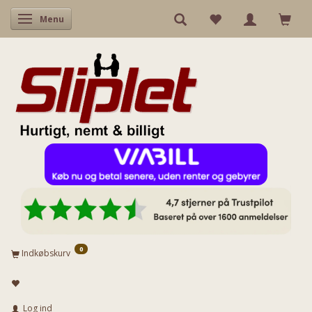
Skifte navigation
Menu
0
Indkøbskurv
Log ind