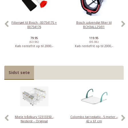
Filtersæt til Bosch - 00754175 +
Bosch udvendig filter til
00754176
BCH3ALL25/01
79.95
119.95
(63.96)
(95.96)
Køb rentefrit op til 2000,-
Køb rentefrit op til 2000,-
Sidst sete
Miele trådkurv 12313350 -
Colombo tørrestativ - 5 meter –
Nederst – Original
42 x 61 cm