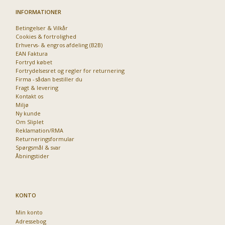
INFORMATIONER
Betingelser & Vilkår
Cookies & fortrolighed
Erhvervs- & engros afdeling (B2B)
EAN Faktura
Fortryd købet
Fortrydelsesret og regler for returnering
Firma - sådan bestiller du
Fragt & levering
Kontakt os
Miljø
Ny kunde
Om Sliplet
Reklamation/RMA
Returneringsformular
Spørgsmål & svar
Åbningstider
KONTO
Min konto
Adressebog