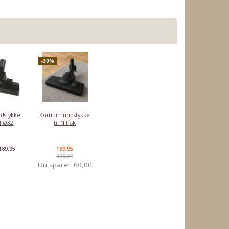
-30%
dstykke
Kombimundstykke
l Ø32
til Nilfisk
189,95
139,95
199,95
Du sparer:
60,00