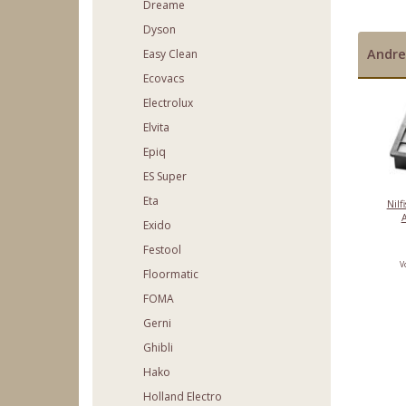
Dreame
Dyson
Andre
Easy Clean
Ecovacs
Electrolux
Elvita
Epiq
ES Super
Eta
Nilf
Exido
Festool
V
Floormatic
FOMA
Gerni
Ghibli
Hako
Holland Electro