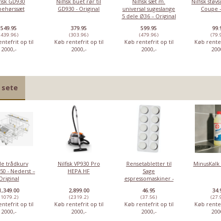
fisk GD930
Nilfisk buet rør til
Nilfisk sæt m.
Nilfisk stø
lbehørssæt
GD930 - Original
universal sugeslange
Coupe -
5 dele Ø36 – Original
549.95
379.95
599.95
99.
(439.96)
(303.96)
(479.96)
(79.
ntefrit op til
Køb rentefrit op til
Køb rentefrit op til
Køb rentef
2000,-
2000,-
2000,-
200
 sete
le trådkurv
Nilfisk VP930 Pro
Rensetabletter til
MinusKalk 
50 - Nederst –
HEPA HF
Sage
Original
espressomaskiner -
10 stk
1,349.00
2,899.00
46.95
34.
(1079.2)
(2319.2)
(37.56)
(27.
ntefrit op til
Køb rentefrit op til
Køb rentefrit op til
Køb rentef
2000,-
2000,-
2000,-
200