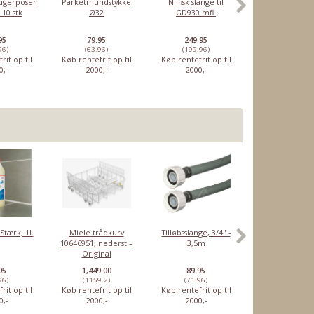
vsugerposer
Parketmundstykke
Nilfisk slange til
Flex slange 
 10 stk
Ø32
GD930 mfl.
børste
95
79.95
249.95
49.95
96)
(63.96)
(199.96)
(39.96)
rit op til
Køb rentefrit op til
Køb rentefrit op til
Køb rentefrit o
0,-
2000,-
2000,-
2000,-
Stærk, 1l.
Miele trådkurv
Tilløbsslange, 3/4" -
Spandeposer,
10646951, nederst –
3,5m
60x85 cm - 5
Original
95
1,449.00
89.95
14.95
96)
(1159.2)
(71.96)
(11.96)
rit op til
Køb rentefrit op til
Køb rentefrit op til
Køb rentefrit o
0,-
2000,-
2000,-
2000,-