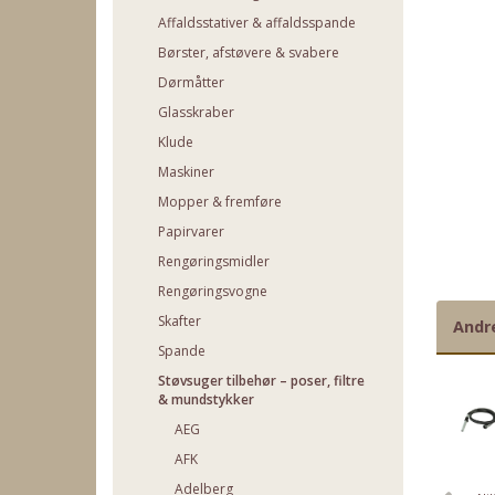
Affaldsstativer & affaldsspande
Børster, afstøvere & svabere
Dørmåtter
Glasskraber
Klude
Maskiner
Mopper & fremføre
Papirvarer
Rengøringsmidler
Rengøringsvogne
Skafter
Andr
Spande
Støvsuger tilbehør – poser, filtre
& mundstykker
AEG
AFK
Adelberg