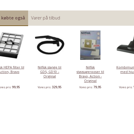
 købte også
Varer på tilbud
isk HEPA filter til
Nilfisk slange til
Nilfisk
Kombimun
Action, Bravo
GD5, GD10 –
støvsugerposer til
med hju
Original
Bravo, Action -
Original
99,95
329,95
79,95
ores pris:
Vores pris:
Vores pris:
Vores pris: