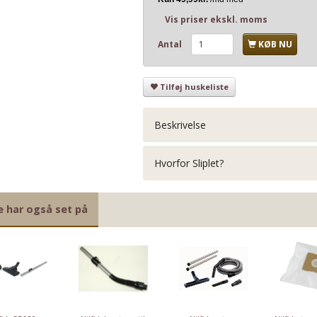
Vis priser ekskl. moms
Antal
KØB NU
Tilføj huskeliste
Beskrivelse
Hvorfor Sliplet?
e har også set på