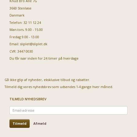
Knud Bro Alle 7G
3660 Stenløse
Danmark
Telefon: 32 11 12 24
Man-tors. 9.00 - 15.00
Fredag 9.00 - 13.00
Email:
sliplet@sliplet.dk
CVR: 3447 0030
Du får svar inden for 24 timer på hverdage
Gå ikke glip af nyheder, eksklusive tilbud og rabatter.
Tilmeld dig vores nyhedsbrev som udsendes 1-4 gange hver måned.
TILMELD NYHEDSBREV
Email-
adresse
Tilmeld
Afmeld