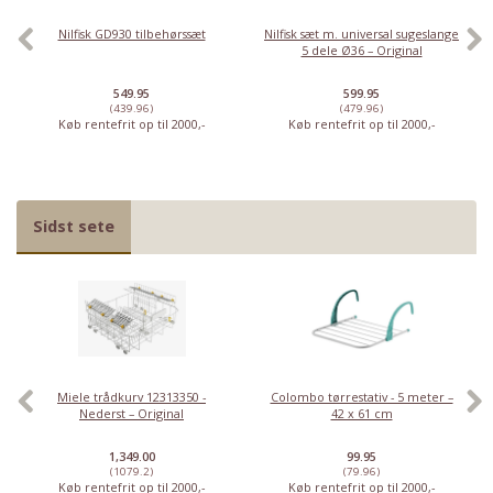
Nilfisk GD930 tilbehørssæt
Nilfisk sæt m. universal sugeslange
5 dele Ø36 – Original
549.95
599.95
(439.96)
(479.96)
Køb rentefrit op til 2000,-
Køb rentefrit op til 2000,-
Sidst sete
Miele trådkurv 12313350 -
Colombo tørrestativ - 5 meter –
Nederst – Original
42 x 61 cm
1,349.00
99.95
(1079.2)
(79.96)
Køb rentefrit op til 2000,-
Køb rentefrit op til 2000,-