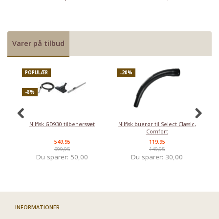
Varer på tilbud
POPULÆR
-20%
-
-8%
Nilfisk GD930 tilbehørssæt
Nilfisk buerør til Select Classic,
Comfort
549,95
119,95
599,95
149,95
Du sparer:
50,00
Du sparer:
30,00
INFORMATIONER