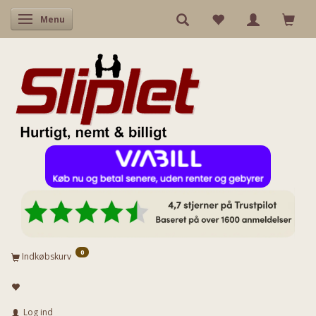
Skifte navigation
Menu
0
Indkøbskurv
Log ind