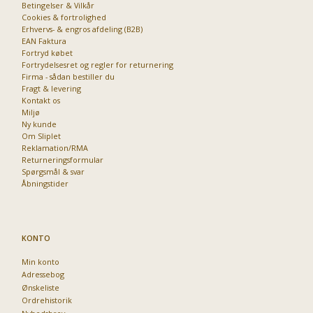
Betingelser & Vilkår
Cookies & fortrolighed
Erhvervs- & engros afdeling (B2B)
Priser fra kun 29,95
EAN Faktura
Fortryd købet
Fortrydelsesret og regler for returnering
Firma - sådan bestiller du
Fragt & levering
Kontakt os
Miljø
Ny kunde
Om Sliplet
Reklamation/RMA
Returneringsformular
Spørgsmål & svar
Åbningstider
KONTO
Min konto
Adressebog
Ønskeliste
Ordrehistorik