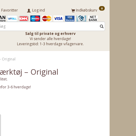
0
Favoritter
Log ind
Indkøbskurv
Salg til private og erhverv
Vi sender alle hverdage!
Leveringstid: 1-3 hverdage v/lagervare.
– Original
-værktøj – Original
itet.
nfor 3-6 hverdage!