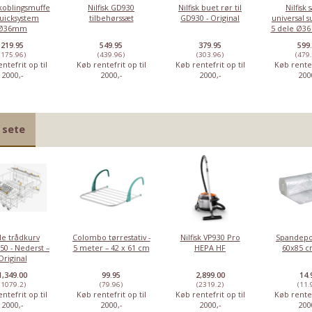
 koblingsmuffe
Nilfisk GD930
Nilfisk buet rør til
Nilfisk
quicksystem
tilbehørssæt
GD930 - Original
universal 
Ø36mm
5 dele Ø36 
219.95
549.95
379.95
599
(175.96)
(439.96)
(303.96)
(479
ntefrit op til
Køb rentefrit op til
Køb rentefrit op til
Køb rentef
2000,-
2000,-
2000,-
200
 sete
le trådkurv
Colombo tørrestativ -
Nilfisk VP930 Pro
Spandepo
50 - Nederst –
5 meter – 42 x 61 cm
HEPA HF
60x85 cm
Original
1,349.00
99.95
2,899.00
14.
(1079.2)
(79.96)
(2319.2)
(11.
ntefrit op til
Køb rentefrit op til
Køb rentefrit op til
Køb rentef
2000,-
2000,-
2000,-
200