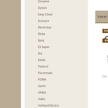
Dreame
Dyson
Easy Clean
Varer 
Ecovacs
Electrolux
PO
Elvita
Epiq
-8
ES Super
Eta
Exido
Festool
Floormatic
Du 
FOMA
Gerni
Ghibli
Hako
Holland Electro