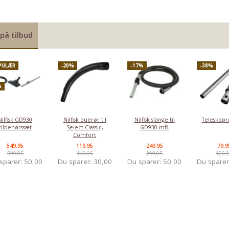
på tilbud
PULÆR
-20%
-17%
-38%
%
Nilfisk GD930
Nilfisk buerør til
Nilfisk slange til
Teleskopr
tilbehørssæt
Select Classic,
GD930 mfl.
Comfort
549,95
119,95
249,95
79,9
599,95
149,95
299,95
129,
sparer:
50,00
Du sparer:
30,00
Du sparer:
50,00
Du spare