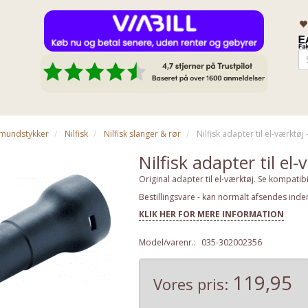
& mundstykker
Nilfisk
Nilfisk slanger & rør
Nilfisk adapter til el-værktøj 
Nilfisk adapter til el
Original adapter til el-værktøj. Se kompatibil
Bestillingsvare - kan normalt afsendes inde
KLIK HER FOR MERE INFORMATION
Model/varenr.:
035-302002356
119,95
Vores pris: