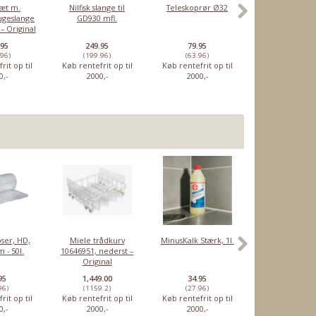
 sæt m.
Nilfisk slange til
Teleskoprør Ø32
Nilfisk buet rør
sugeslange
GD930 mfl.
til centralstøv
– Original
.95
249.95
79.95
99.95
.96)
(199.96)
(63.96)
(79.96)
rit op til
Køb rentefrit op til
Køb rentefrit op til
Køb rentefrit o
0,-
2000,-
2000,-
2000,-
ser, HD,
Miele trådkurv
MinusKalk Stærk, 1l.
Rensetabletter
 - 50l.
10646951, nederst –
Sage
Original
espressomaski
10 stk
95
1,449.00
34.95
46.95
96)
(1159.2)
(27.96)
(37.56)
rit op til
Køb rentefrit op til
Køb rentefrit op til
Køb rentefrit o
0,-
2000,-
2000,-
2000,-