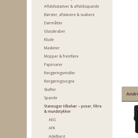
Affaldsstativer & affaldsspande
Børster, afstøvere & svabere
Dørmåtter
Glasskraber
Klude
Maskiner
Mopper & fremføre
Papirvarer
Rengøringsmidler
Rengøringsvogne
Skafter
Andr
Spande
Støvsuger tilbehør – poser, filtre
& mundstykker
AEG
AFK
Adelberg