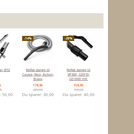
-14%
-20%
ør Ø32
Nilfisk slange til
Nilfisk slange til
Coupe, Neo, Action,
VP300, GD910,
Bravo
GD1000 mfl.
5
179,95
159,95
95
209,95
199,95
r:
50,00
Du sparer:
30,00
Du sparer:
40,00