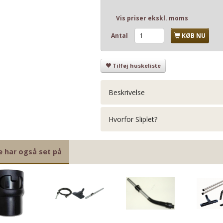
Vis priser ekskl. moms
Antal
KØB NU
Tilføj huskeliste
Beskrivelse
Hvorfor Sliplet?
e har også set på