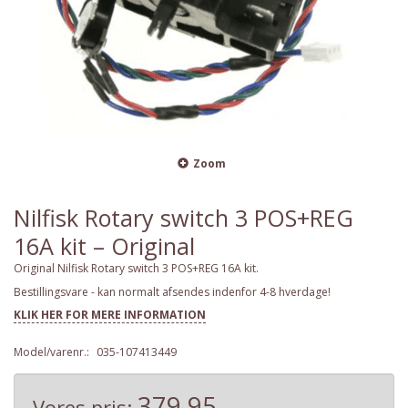
Zoom
Nilfisk Rotary switch 3 POS+REG
16A kit – Original
Original Nilfisk Rotary switch 3 POS+REG 16A kit.
Bestillingsvare - kan normalt afsendes indenfor 4-8 hverdage!
KLIK HER FOR MERE INFORMATION
Model/varenr.:
035-107413449
379,95
Vores pris: