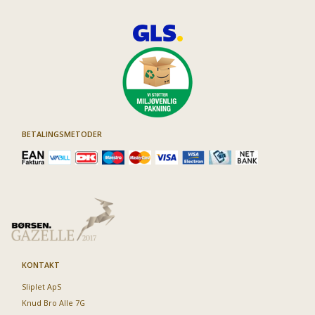
BETALINGSMETODER
KONTAKT
Sliplet ApS
Knud Bro Alle 7G