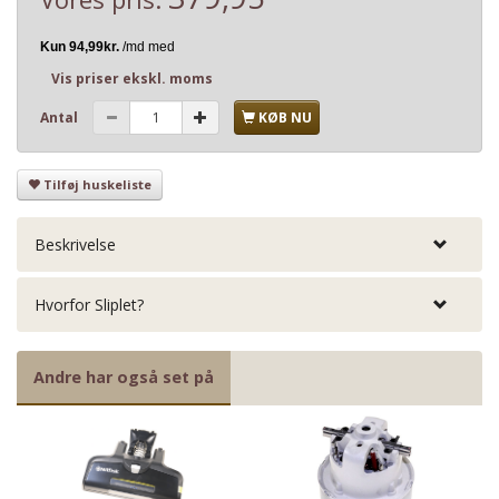
Vis priser ekskl. moms
Antal
KØB NU
Tilføj huskeliste
Beskrivelse
Hvorfor Sliplet?
Andre har også set på