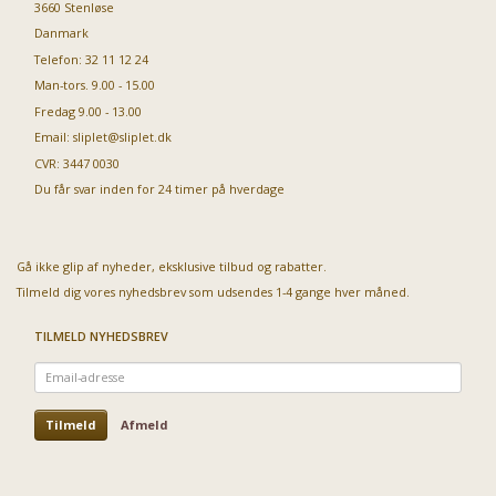
3660 Stenløse
Danmark
Telefon: 32 11 12 24
Man-tors. 9.00 - 15.00
Fredag 9.00 - 13.00
Email:
sliplet@sliplet.dk
CVR: 3447 0030
Du får svar inden for 24 timer på hverdage
Gå ikke glip af nyheder, eksklusive tilbud og rabatter.
Tilmeld dig vores nyhedsbrev som udsendes 1-4 gange hver måned.
TILMELD NYHEDSBREV
Email-
adresse
Tilmeld
Afmeld