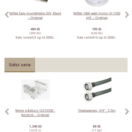
Nilfisk Easy mundstykke 20V, Black
Nilfisk 1600 watt motor til CV20
– Original
mfl. – Original
499.95
799.95
(399.96)
(639.96)
Køb rentefrit op til 2000,-
Køb rentefrit op til 2000,-
Sidst sete
Miele trådkurv 12313350 -
Tilløbsslange, 3/4" - 3,5m
Nederst – Original
1,349.00
89.95
(1079.2)
(71.96)