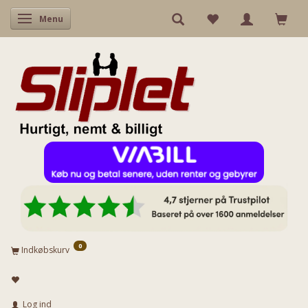
Skifte navigation
Menu
0
Indkøbskurv
Log ind