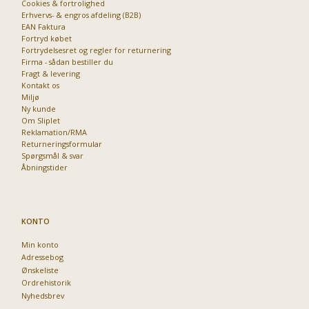
Cookies & fortrolighed
Erhvervs- & engros afdeling (B2B)
EAN Faktura
Fortryd købet
Fortrydelsesret og regler for returnering
Firma - sådan bestiller du
Fragt & levering
Kontakt os
Miljø
Ny kunde
Om Sliplet
Reklamation/RMA
Returneringsformular
Spørgsmål & svar
Åbningstider
KONTO
Min konto
Adressebog
Ønskeliste
Ordrehistorik
Nyhedsbrev