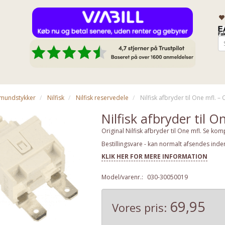
& mundstykker
Nilfisk
Nilfisk reservedele
Nilfisk afbryder til One mfl. – 
Nilfisk afbryder til O
Original Nilfisk afbryder til One mfl. Se komp
Bestillingsvare - kan normalt afsendes inde
KLIK HER FOR MERE INFORMATION
Model/varenr.:
030-30050019
69,95
Vores pris: