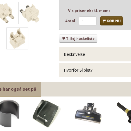
Vis priser ekskl. moms
Antal
KØB NU
Tilføj huskeliste
Beskrivelse
Hvorfor Sliplet?
e har også set på