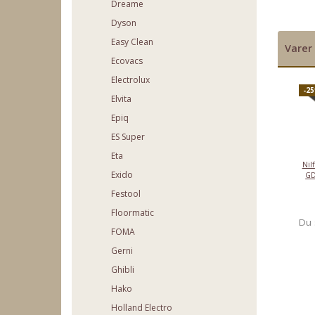
Dreame
Dyson
Easy Clean
Varer 
Ecovacs
Electrolux
-2
Elvita
Epiq
ES Super
Eta
Nil
Exido
GD
Festool
Floormatic
Du 
FOMA
Gerni
Ghibli
Hako
Holland Electro