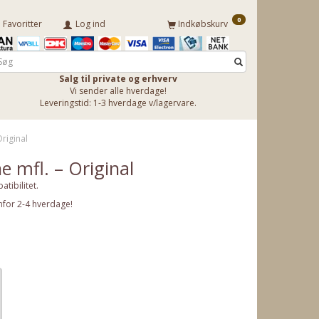
0
Favoritter
Log ind
Indkøbskurv
Salg til private og erhverv
Vi sender alle hverdage!
Leveringstid: 1-3 hverdage v/lagervare.
Original
ne mfl. – Original
atibilitet.
nfor 2-4 hverdage!