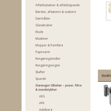
Affaldsstativer & affaldsspande
Børster, afstøvere & svabere
Dørmåtter
Glasskraber
Klude
Maskiner
Mopper & fremføre
Papirvarer
Rengøringsmidler
Rengøringsvogne
Skafter
Andr
Spande
Støvsuger tilbehør – poser, filtre
& mundstykker
AEG
AFK
Adelberg