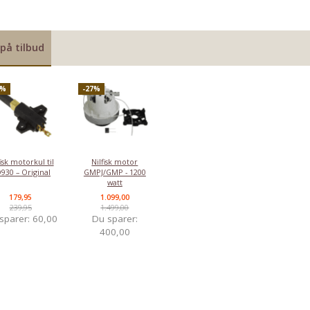
på tilbud
5%
-27%
fisk motorkul til
Nilfisk motor
930 – Original
GMPJ/GMP - 1200
watt
179,95
1.099,00
239,95
1.499,00
sparer:
60,00
Du sparer:
400,00