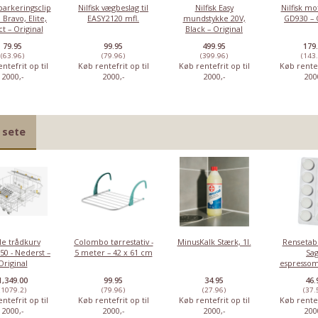
 parkeringsclip
Nilfisk vægbeslag til
Nilfisk Easy
Nilfisk mo
o Bravo, Elite,
EASY2120 mfl.
mundstykke 20V,
GD930 – 
t – Original
Black – Original
79.95
99.95
499.95
179
(63.96)
(79.96)
(399.96)
(143
ntefrit op til
Køb rentefrit op til
Køb rentefrit op til
Køb rentef
2000,-
2000,-
2000,-
200
 sete
le trådkurv
Colombo tørrestativ -
MinusKalk Stærk, 1l.
Rensetabl
50 - Nederst –
5 meter – 42 x 61 cm
Sa
Original
espressom
10 
1,349.00
99.95
34.95
46.
(1079.2)
(79.96)
(27.96)
(37.
ntefrit op til
Køb rentefrit op til
Køb rentefrit op til
Køb rentef
2000,-
2000,-
2000,-
200