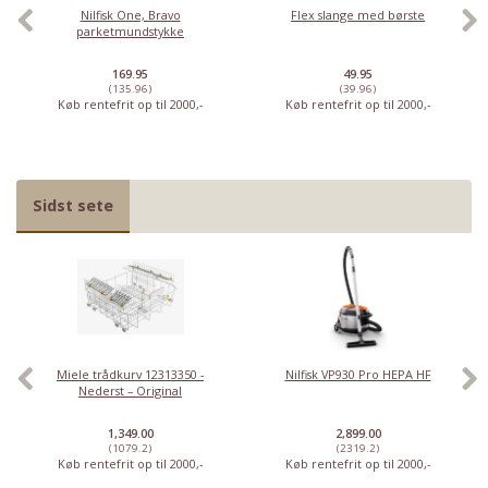
Nilfisk One, Bravo
Flex slange med børste
parketmundstykke
169.95
49.95
(135.96)
(39.96)
Køb rentefrit op til 2000,-
Køb rentefrit op til 2000,-
Sidst sete
Miele trådkurv 12313350 -
Nilfisk VP930 Pro HEPA HF
Nederst – Original
1,349.00
2,899.00
(1079.2)
(2319.2)
Køb rentefrit op til 2000,-
Køb rentefrit op til 2000,-