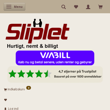
Skifte navigation
Menu
0
Indkøbskurv
Log ind