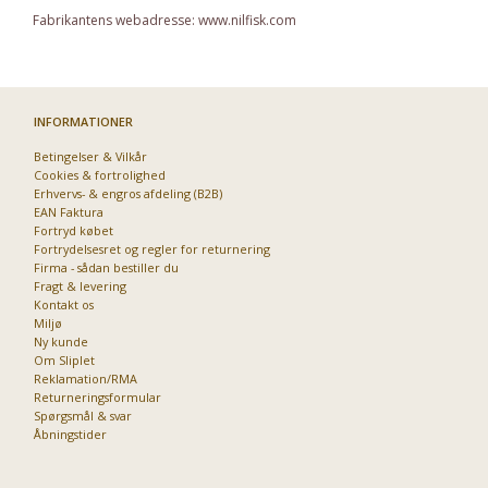
Fabrikantens webadresse: www.nilfisk.com
INFORMATIONER
Priser fra kun 29,95
Betingelser & Vilkår
Cookies & fortrolighed
Erhvervs- & engros afdeling (B2B)
EAN Faktura
Fortryd købet
Fortrydelsesret og regler for returnering
Firma - sådan bestiller du
Fragt & levering
Kontakt os
Miljø
Ny kunde
Om Sliplet
Reklamation/RMA
Returneringsformular
Spørgsmål & svar
Åbningstider