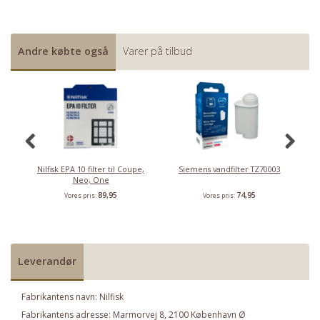
Andre købte også
Varer på tilbud
K
Nilfisk EPA 10 filter til Coupe,
Siemens vandfilter TZ70003
N
Neo, One
89,95
74,95
Vores pris:
Vores pris:
Leverandør
Fabrikantens navn: Nilfisk
Fabrikantens adresse: Marmorvej 8, 2100 København Ø