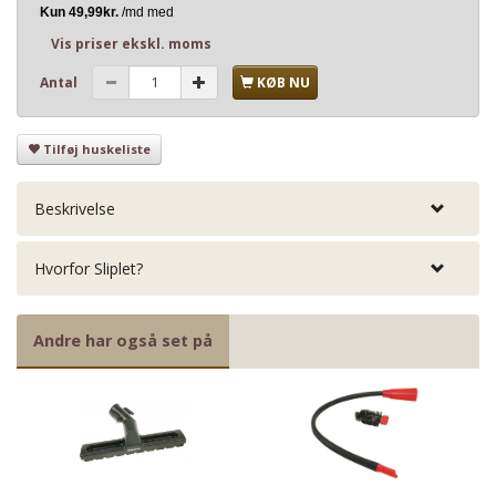
Vis priser ekskl. moms
Antal
KØB NU
Tilføj huskeliste
Beskrivelse
Hvorfor Sliplet?
Andre har også set på