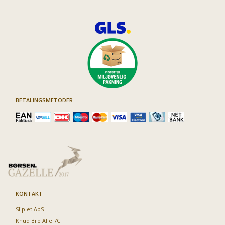
BETALINGSMETODER
KONTAKT
Sliplet ApS
Knud Bro Alle 7G