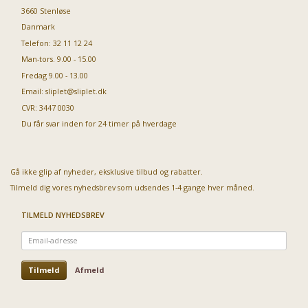
3660 Stenløse
Danmark
Telefon: 32 11 12 24
Man-tors. 9.00 - 15.00
Fredag 9.00 - 13.00
Email:
sliplet@sliplet.dk
CVR: 3447 0030
Du får svar inden for 24 timer på hverdage
Gå ikke glip af nyheder, eksklusive tilbud og rabatter.
Tilmeld dig vores nyhedsbrev som udsendes 1-4 gange hver måned.
TILMELD NYHEDSBREV
Email-
adresse
Tilmeld
Afmeld