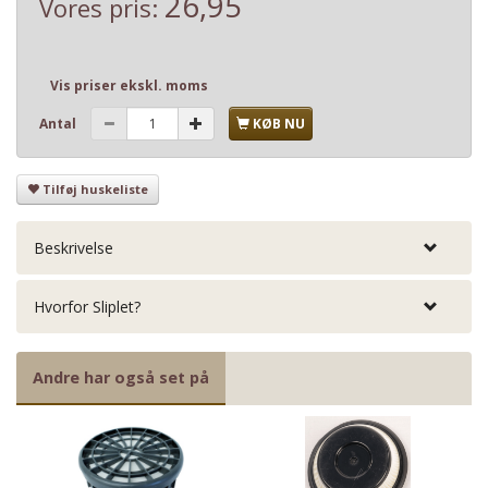
26,95
Vores pris:
Vis priser ekskl. moms
Antal
KØB NU
Tilføj huskeliste
Beskrivelse
Hvorfor Sliplet?
Andre har også set på