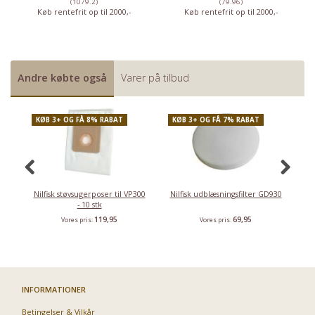
(1079.2)
(79.96)
Køb rentefrit op til 2000,-
Køb rentefrit op til 2000,-
Andre købte også
Varer på tilbud
KØB 3+ OG FÅ 8% RABAT
KØB 3+ OG FÅ 7% RABAT
Nilfisk støvsugerposer til VP300
Nilfisk udblæsningsfilter GD930
- 10 stk
119,95
69,95
Vores pris:
Vores pris:
INFORMATIONER
Betingelser & Vilkår