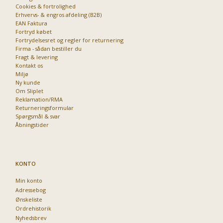
Cookies & fortrolighed
Erhvervs- & engros afdeling (B2B)
EAN Faktura
Fortryd købet
Fortrydelsesret og regler for returnering
Firma - sådan bestiller du
Fragt & levering
Kontakt os
Miljø
Ny kunde
Om Sliplet
Reklamation/RMA
Returneringsformular
Spørgsmål & svar
Åbningstider
KONTO
Min konto
Adressebog
Ønskeliste
Ordrehistorik
Nyhedsbrev