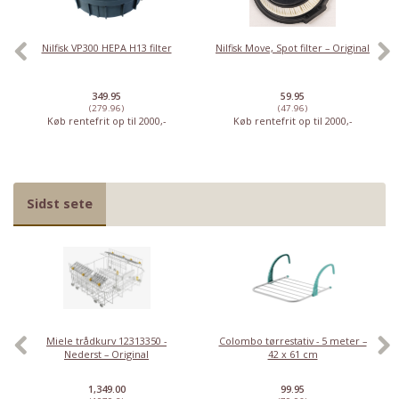
Nilfisk VP300 HEPA H13 filter
Nilfisk Move, Spot filter – Original
349.95
59.95
(279.96)
(47.96)
Køb rentefrit op til 2000,-
Køb rentefrit op til 2000,-
Sidst sete
Miele trådkurv 12313350 -
Colombo tørrestativ - 5 meter –
Nederst – Original
42 x 61 cm
1,349.00
99.95