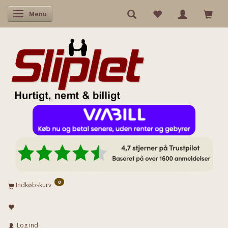
Skifte navigation
Menu
0
Indkøbskurv
Log ind