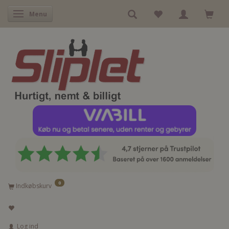
Skifte navigation
Menu
0
Indkøbskurv
Log ind