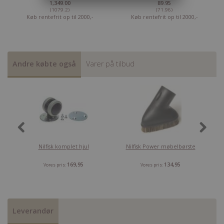
1,349.00
89.95
(1079.2)
(71.96)
Køb rentefrit op til 2000,-
Køb rentefrit op til 2000,-
Andre købte også
Varer på tilbud
Nilfisk komplet hjul
Nilfisk Power møbelbørste
N
169,95
134,95
Vores pris:
Vores pris:
Leverandør