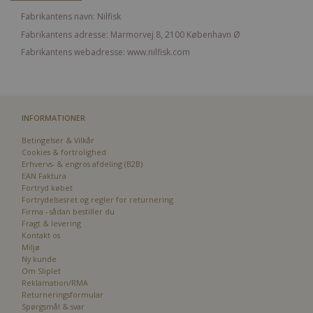
Fabrikantens navn: Nilfisk
Fabrikantens adresse: Marmorvej 8, 2100 København Ø
Fabrikantens webadresse: www.nilfisk.com
INFORMATIONER
Betingelser & Vilkår
Cookies & fortrolighed
Erhvervs- & engros afdeling (B2B)
EAN Faktura
Fortryd købet
Fortrydelsesret og regler for returnering
Firma - sådan bestiller du
Fragt & levering
Kontakt os
Miljø
Ny kunde
Om Sliplet
Reklamation/RMA
Returneringsformular
Spørgsmål & svar