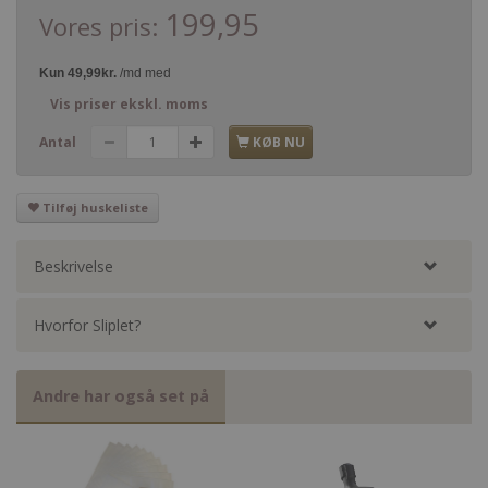
199,95
Vores pris:
Vis priser ekskl. moms
Antal
KØB NU
Tilføj huskeliste
Beskrivelse
Hvorfor Sliplet?
Andre har også set på