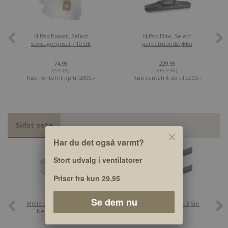
Nilfisk Power, Select
Nilfisk Elite, Select
støvsugerposer - 10 stk
parketmundstykke
74.95
229.95
(59.96)
(183.96)
Køb rentefrit op til 2000,-
Køb rentefrit op til 2000,-
Sidst sete
Har du det også varmt?
Stort udvalg i ventilatorer
Priser fra kun 29,95
Se dem nu
Miele trådkurv 12313350 -
Tilløbsslange, 3/4" - 3,5m
Nederst – Original