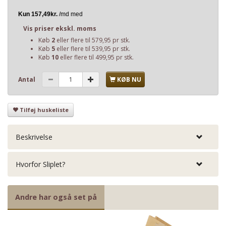
Vis priser ekskl. moms
Køb
2
eller flere til
579,95
pr stk.
Køb
5
eller flere til
539,95
pr stk.
Køb
10
eller flere til
499,95
pr stk.
Antal
KØB NU
Tilføj huskeliste
Beskrivelse
Hvorfor Sliplet?
Andre har også set på