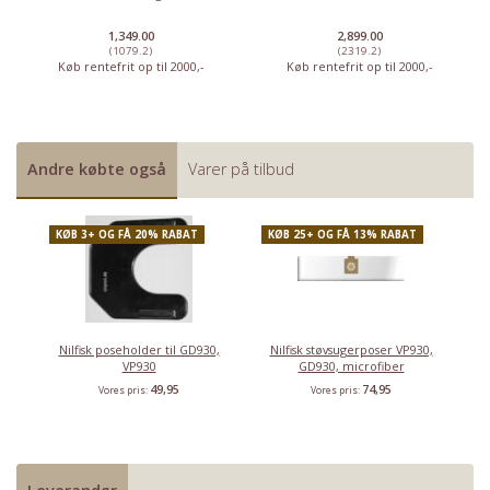
1,349.00
2,899.00
(1079.2)
(2319.2)
Køb rentefrit op til 2000,-
Køb rentefrit op til 2000,-
Andre købte også
Varer på tilbud
KØB 3+ OG FÅ 20% RABAT
KØB 25+ OG FÅ 13% RABAT
Nilfisk poseholder til GD930,
Nilfisk støvsugerposer VP930,
VP930
GD930, microfiber
49,95
74,95
Vores pris:
Vores pris: