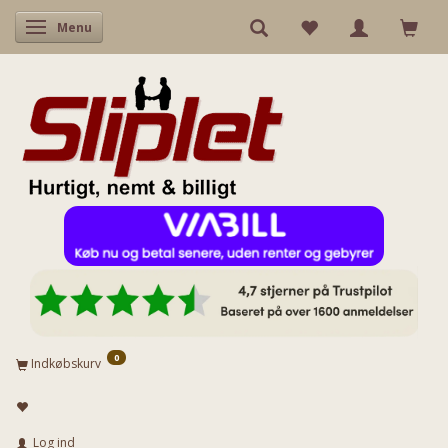
Skifte navigation
Menu
0
Indkøbskurv
Log ind