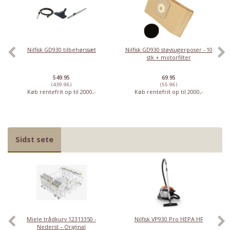
Nilfisk GD930 tilbehørssæt
Nilfisk GD930 støvsugerposer - 10
stk + motorfilter
549.95
69.95
(439.96)
(55.96)
Køb rentefrit op til 2000,-
Køb rentefrit op til 2000,-
Sidst sete
Miele trådkurv 12313350 -
Nilfisk VP930 Pro HEPA HF
Nederst – Original