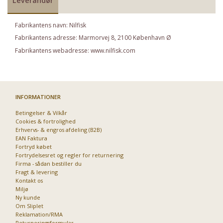
Leverandør
Fabrikantens navn: Nilfisk
Fabrikantens adresse: Marmorvej 8, 2100 København Ø
Fabrikantens webadresse: www.nilfisk.com
INFORMATIONER
Betingelser & Vilkår
Cookies & fortrolighed
Erhvervs- & engros afdeling (B2B)
EAN Faktura
Fortryd købet
Fortrydelsesret og regler for returnering
Firma - sådan bestiller du
Fragt & levering
Kontakt os
Miljø
Ny kunde
Om Sliplet
Reklamation/RMA
Returneringsformular