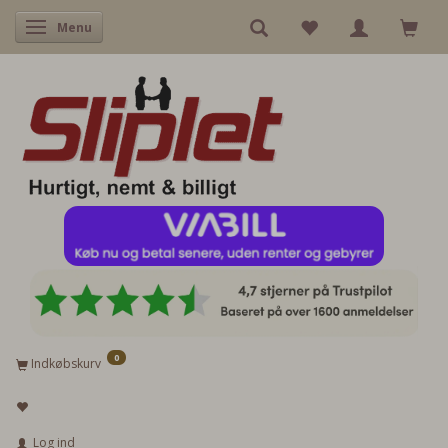
Skifte navigation
Menu
0
Indkøbskurv
Log ind