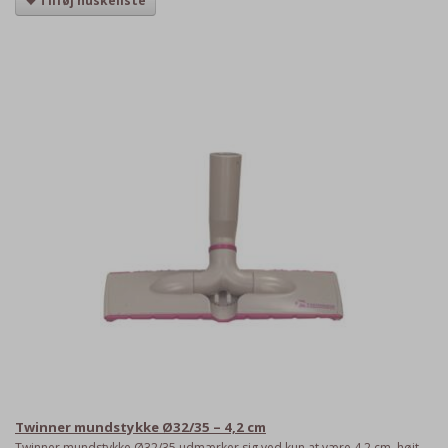
Tilføj huskeliste
Twinner mundstykke Ø32/35 – 4,2 cm
Twinner mundstykke Ø32/35 udmærker sig ved kun at være 4,2 cm. højt.