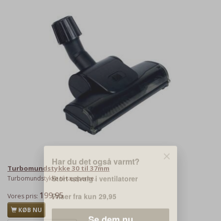
Har du det også varmt?
Turbomundstykke 30 til 37mm
Stort udvalg i ventilatorer
Turbomundstykke til tæpperne.
Priser fra kun 29,95
199,95
Vores pris:
KØB NU
Se dem nu