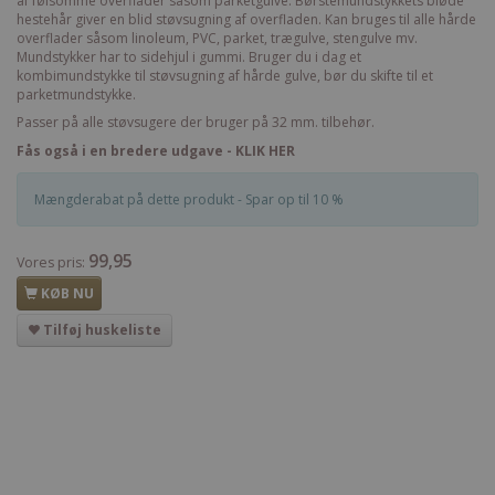
af følsomme overflader såsom parketgulve. Børstemundstykkets bløde
hestehår giver en blid støvsugning af overfladen. Kan bruges til alle hårde
overflader såsom linoleum, PVC, parket, trægulve, stengulve mv.
Mundstykker har to sidehjul i gummi. Bruger du i dag et
kombimundstykke til støvsugning af hårde gulve, bør du skifte til et
parketmundstykke.
Passer på alle støvsugere der bruger på 32 mm. tilbehør.
Fås også i en bredere udgave - KLIK HER
Mængderabat på dette produkt - Spar op til 10 %
99,95
Vores pris:
KØB NU
Tilføj huskeliste