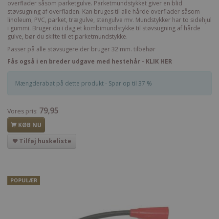
overflader såsom parketgulve. Parketmundstykket giver en blid
støvsugning af overfladen. Kan bruges til alle hårde overflader såsom
linoleum, PVC, parket, trægulve, stengulve mv. Mundstykker har to sidehjul
i gummi. Bruger du i dag et kombimundstykke til støvsugning af hårde
gulve, bør du skifte til et parketmundstykke.
Passer på alle støvsugere der bruger 32 mm. tilbehør
Fås også i en breder udgave med hestehår - KLIK HER
Mængderabat på dette produkt - Spar op til 37 %
79,95
Vores pris:
KØB NU
Tilføj huskeliste
POPULÆR