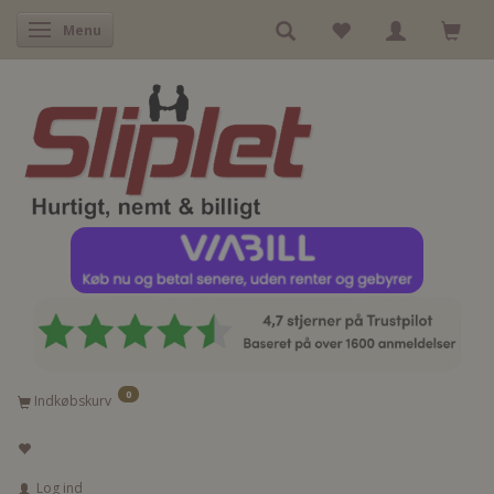
Skifte navigation
Menu
0
Indkøbskurv
Log ind