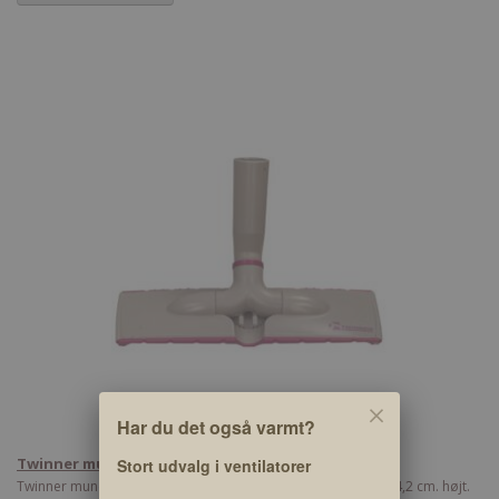
Har du det også varmt?
Twinner mundstykke Ø32/35 – 4,2 cm
Stort udvalg i ventilatorer
Twinner mundstykke Ø32/35 udmærker sig ved kun at være 4,2 cm. højt.