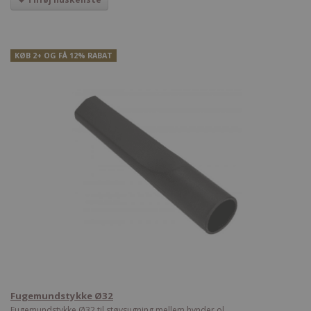
KØB 2+ OG FÅ 12% RABAT
Fugemundstykke Ø32
Fugemundstykke Ø32 til støvsugning mellem hynder ol.