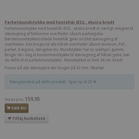
Parketmundstykke med hestehår Ø32 - ekstra bredt
Parketmundstykke med hestehår Ø32 - ekstra bredt er særligt velegnet til
støvsugning af følsomme overflader såsom parketgulve.
Børstemundstykkets bløde hestehår giver en blid støvsugning af
overfladen. Kan bruges til alle hårde overflader såsom linoleum, PVC,
parket, trægulve, stengulve mv. Mundstykker har to sidehjul i gummi.
Bruger du i dag et kombimundstykke til støvsugning af hårde gulve, bør
du skifte til et parketmundstykke. Mundstykket er hele 36 cm. bredt.
Passer på alle støvsugere der bruger på 32 mm. tilbehør.
Mængderabat på dette produkt - Spar op til 25 %
159,95
Vores pris:
KØB NU
Tilføj huskeliste