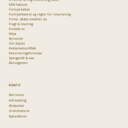
EAN Faktura
Fortryd købet
Fortrydelsesret og regler for returnering
Firma - sådan bestiller du
Fragt & levering
Kontakt os
Miljø
Ny kunde
Om Sliplet
Reklamation/RMA
Returneringsformular
Spørgsmål & svar
Åbningstider
KONTO
Min konto
Adressebog
Ønskeliste
Ordrehistorik
Nyhedsbrev