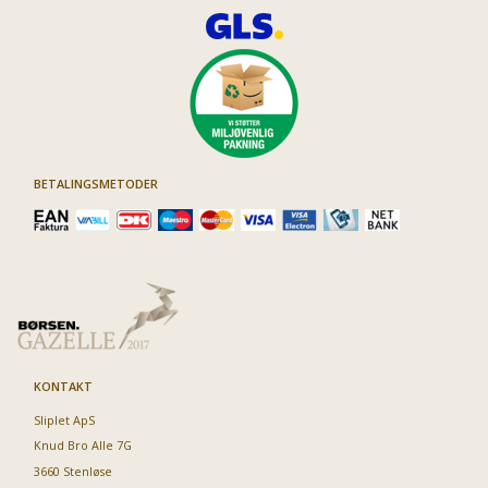
BETALINGSMETODER
KONTAKT
Sliplet ApS
Knud Bro Alle 7G
3660 Stenløse