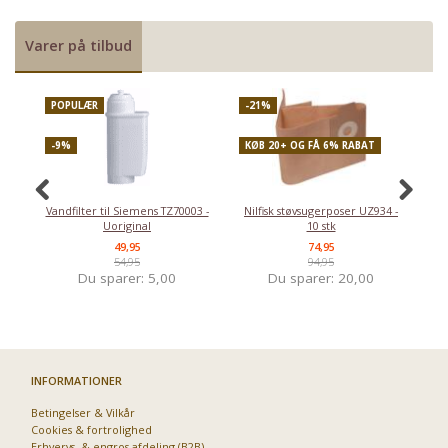
Varer på tilbud
POPULÆR
-21%
P
-9%
KØB 20+ OG FÅ 6% RABAT
-
Vandfilter til Siemens TZ70003 -
Nilfisk støvsugerposer UZ934 -
Uoriginal
10 stk
49,95
74,95
54,95
94,95
Du sparer:
5,00
Du sparer:
20,00
INFORMATIONER
Betingelser & Vilkår
Cookies & fortrolighed
Erhvervs- & engros afdeling (B2B)