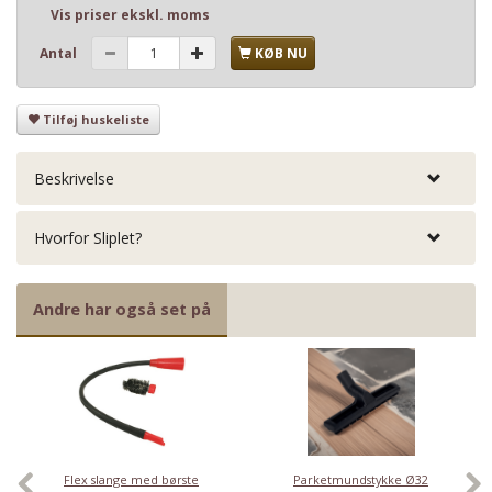
Vis priser ekskl. moms
Antal
KØB NU
Tilføj huskeliste
Beskrivelse
Hvorfor Sliplet?
Andre har også set på
Flex slange med børste
Parketmundstykke Ø32