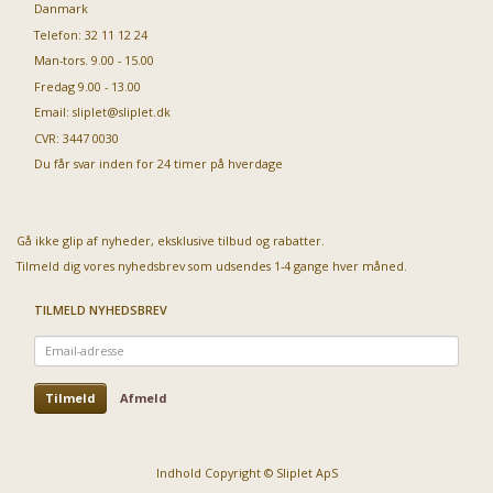
Danmark
Telefon: 32 11 12 24
Man-tors. 9.00 - 15.00
Fredag 9.00 - 13.00
Email:
sliplet@sliplet.dk
CVR: 3447 0030
Du får svar inden for 24 timer på hverdage
Gå ikke glip af nyheder, eksklusive tilbud og rabatter.
Tilmeld dig vores nyhedsbrev som udsendes 1-4 gange hver måned.
TILMELD NYHEDSBREV
Email-
adresse
Tilmeld
Afmeld
Indhold Copyright © Sliplet ApS