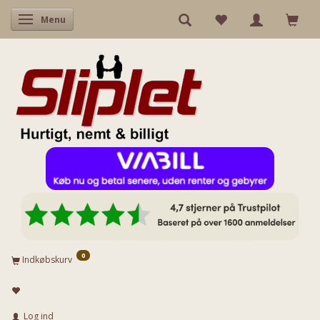
Skifte navigation
Menu
0
Indkøbskurv
Log ind