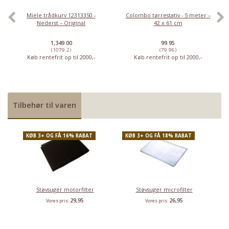
Miele trådkurv 12313350 -
Colombo tørrestativ - 5 meter –
Nederst – Original
42 x 61 cm
1,349.00
99.95
(1079.2)
(79.96)
Køb rentefrit op til 2000,-
Køb rentefrit op til 2000,-
Tilbehør til varen
KØB 3+ OG FÅ 16% RABAT
KØB 3+ OG FÅ 18% RABAT
Støvsuger motorfilter
Støvsuger microfilter
29,95
26,95
Vores pris:
Vores pris: