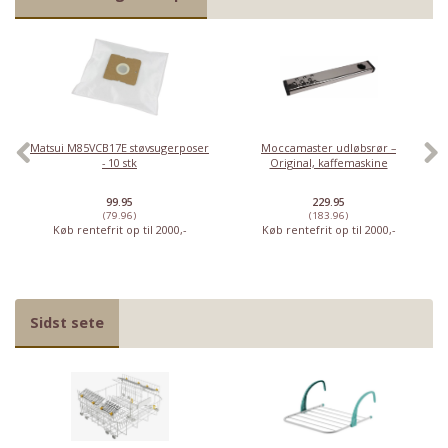
Matsui M85VCB17E støvsugerposer
Moccamaster udløbsrør –
- 10 stk
Original, kaffemaskine
99.95
229.95
(79.96)
(183.96)
Køb rentefrit op til 2000,-
Køb rentefrit op til 2000,-
Sidst sete