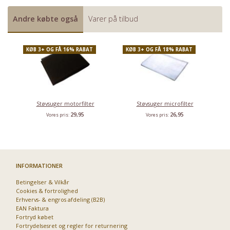
Andre købte også
Varer på tilbud
KØB 3+ OG FÅ 16% RABAT
KØB 3+ OG FÅ 18% RABAT
Støvsuger motorfilter
Støvsuger microfilter
29,95
26,95
Vores pris:
Vores pris:
Priser fra kun 29,95
INFORMATIONER
Betingelser & Vilkår
Cookies & fortrolighed
Erhvervs- & engros afdeling (B2B)
EAN Faktura
Fortryd købet
Fortrydelsesret og regler for returnering