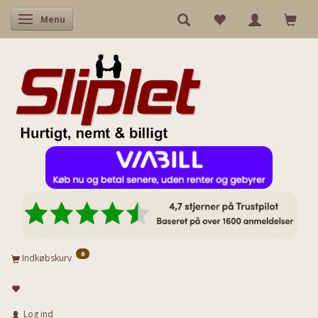
Skifte navigation
Menu
0
Indkøbskurv
Log ind