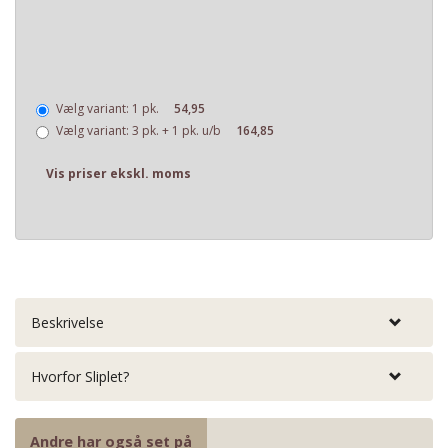
Vælg variant:
1 pk.
54,95
Vælg variant:
3 pk. + 1 pk. u/b
164,85
Vis priser ekskl. moms
Beskrivelse
Hvorfor Sliplet?
Andre har også set på