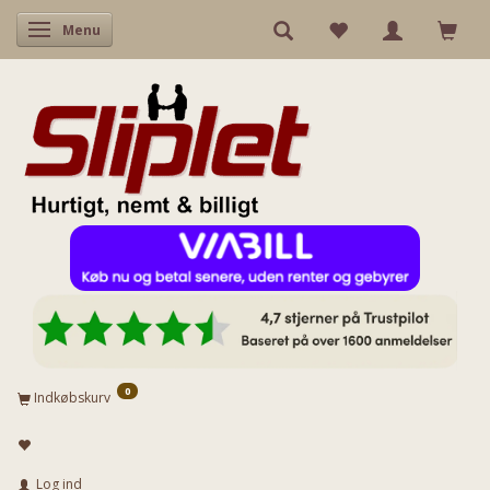
Skifte navigation
Menu
0
Indkøbskurv
Log ind