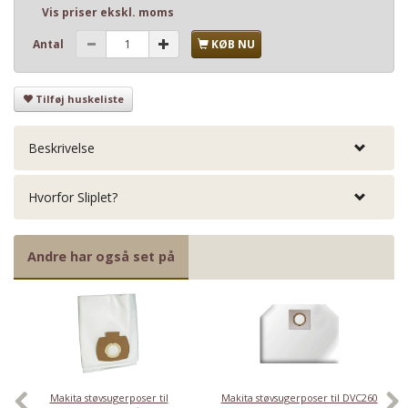
Vis priser ekskl. moms
Antal
KØB NU
Tilføj huskeliste
Beskrivelse
Hvorfor Sliplet?
Andre har også set på
Makita støvsugerposer til
Makita støvsugerposer til DVC260