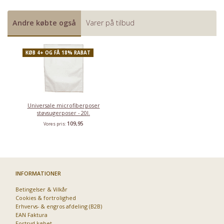
Andre købte også
Varer på tilbud
KØB 4+ OG FÅ 18% RABAT
Universale microfiberposer
støvsugerposer - 20l.
109,95
Vores pris:
Har du det også varmt?
Stort udvalg i ventilatorer
INFORMATIONER
Priser fra kun 29,95
Betingelser & Vilkår
Cookies & fortrolighed
Se dem nu
Erhvervs- & engros afdeling (B2B)
EAN Faktura
Fortryd købet