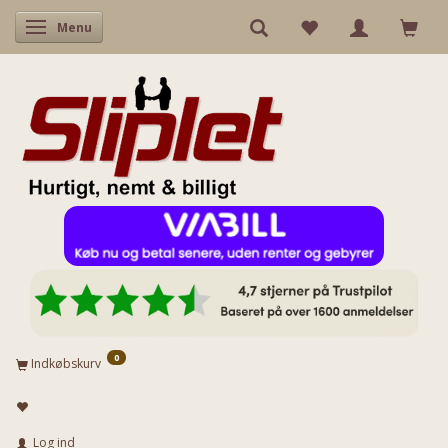
Skifte navigation
Menu
0
Indkøbskurv
Log ind