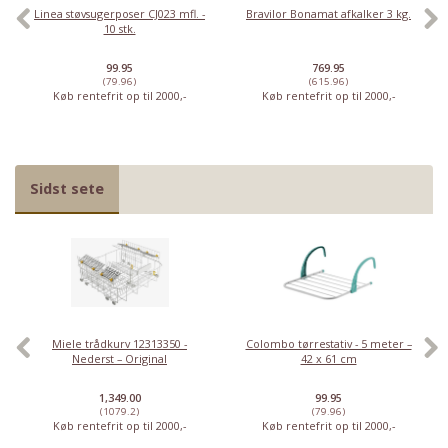
Linea støvsugerposer CJ023 mfl. -
Bravilor Bonamat afkalker 3 kg.
10 stk.
99.95
769.95
(79.96)
(615.96)
Køb rentefrit op til 2000,-
Køb rentefrit op til 2000,-
Sidst sete
Miele trådkurv 12313350 -
Colombo tørrestativ - 5 meter –
Nederst – Original
42 x 61 cm
1,349.00
99.95
(1079.2)
(79.96)
Køb rentefrit op til 2000,-
Køb rentefrit op til 2000,-