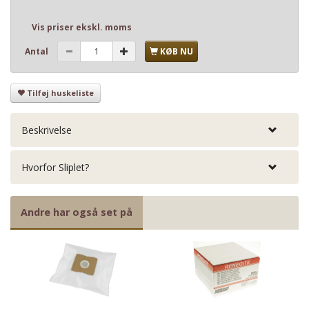
Vis priser ekskl. moms
Antal
KØB NU
Tilføj huskeliste
Beskrivelse
Hvorfor Sliplet?
Andre har også set på