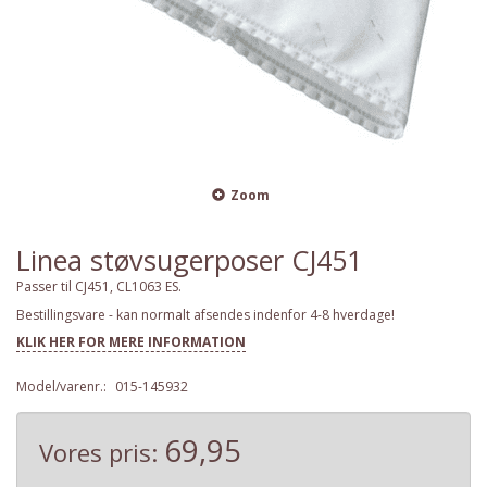
Zoom
Linea støvsugerposer CJ451
Passer til CJ451, CL1063 ES.
Bestillingsvare - kan normalt afsendes indenfor 4-8 hverdage!
KLIK HER FOR MERE INFORMATION
Model/varenr.:
015-145932
69,95
Vores pris: