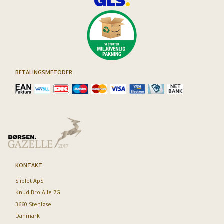
BETALINGSMETODER
KONTAKT
Sliplet ApS
Knud Bro Alle 7G
3660 Stenløse
Danmark