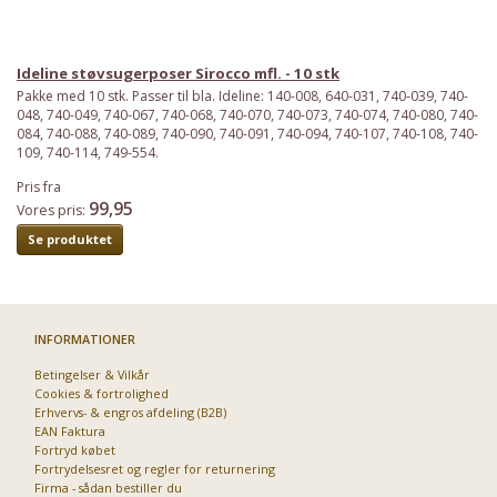
Ideline støvsugerposer Sirocco mfl. - 10 stk
Pakke med 10 stk. Passer til bla. Ideline: 140-008, 640-031, 740-039, 740-
048, 740-049, 740-067, 740-068, 740-070, 740-073, 740-074, 740-080, 740-
084, 740-088, 740-089, 740-090, 740-091, 740-094, 740-107, 740-108, 740-
109, 740-114, 749-554.
Pris fra
99,95
Vores pris:
Se produktet
INFORMATIONER
Betingelser & Vilkår
Cookies & fortrolighed
Erhvervs- & engros afdeling (B2B)
EAN Faktura
Fortryd købet
Fortrydelsesret og regler for returnering
Firma - sådan bestiller du