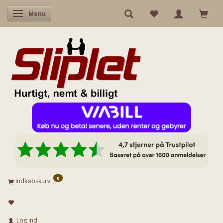
Skifte navigation
Menu
0
Indkøbskurv
Log ind