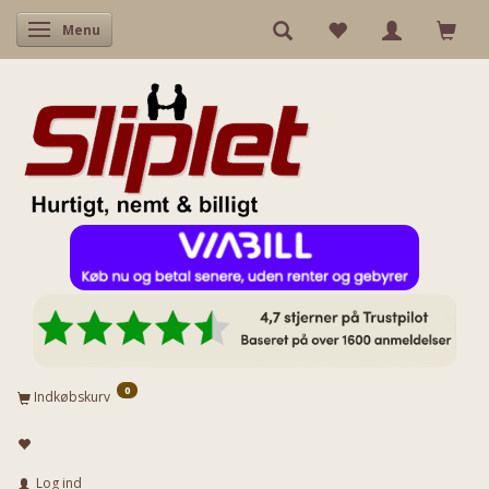
Skifte navigation
Menu
0
Indkøbskurv
Log ind