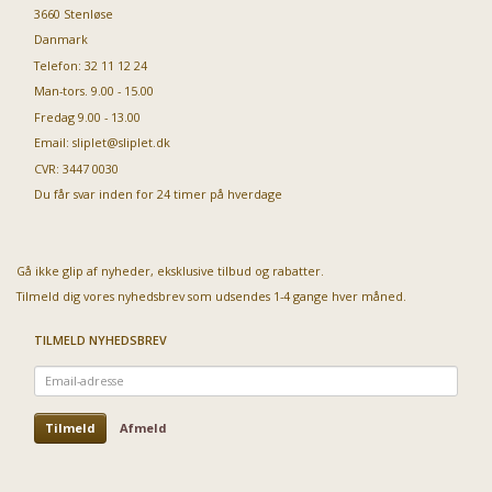
3660 Stenløse
Danmark
Telefon: 32 11 12 24
Man-tors. 9.00 - 15.00
Fredag 9.00 - 13.00
Email:
sliplet@sliplet.dk
CVR: 3447 0030
Du får svar inden for 24 timer på hverdage
Gå ikke glip af nyheder, eksklusive tilbud og rabatter.
Tilmeld dig vores nyhedsbrev som udsendes 1-4 gange hver måned.
TILMELD NYHEDSBREV
Email-
adresse
Tilmeld
Afmeld