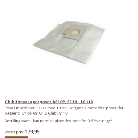
Priser fra kun 29,95
Se dem nu
Ghibli støvsugerposer AS10P, S110 - 10 stk
Pose i mikrofiber. Pakke med 10 stk. Uoriginale microfiberposer der
passer til Ghibli AS10P & Ghibli S110.
Bestillingsvare - kan normalt afsendes indenfor 3-5 hverdage!
179,95
Vores pris: