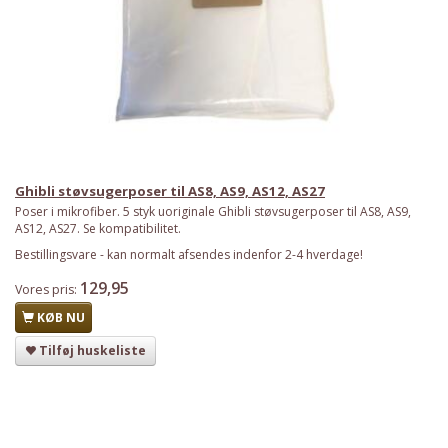
Ghibli støvsugerposer til AS8, AS9, AS12, AS27
Poser i mikrofiber. 5 styk uoriginale Ghibli støvsugerposer til AS8, AS9,
AS12, AS27. Se kompatibilitet.
Bestillingsvare - kan normalt afsendes indenfor 2-4 hverdage!
129,95
Vores pris:
KØB NU
Tilføj huskeliste
Har du det også varmt?
Stort udvalg i ventilatorer