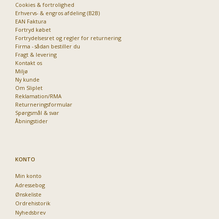
Cookies & fortrolighed
Erhvervs- & engros afdeling (B2B)
EAN Faktura
Fortryd købet
Fortrydelsesret og regler for returnering
Firma - sådan bestiller du
Fragt & levering
Kontakt os
Miljø
Ny kunde
Om Sliplet
Reklamation/RMA
Returneringsformular
Spørgsmål & svar
Åbningstider
KONTO
Min konto
Adressebog
Ønskeliste
Ordrehistorik
Nyhedsbrev